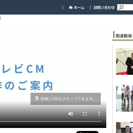
細
5
秒後にCMをスキップできます。