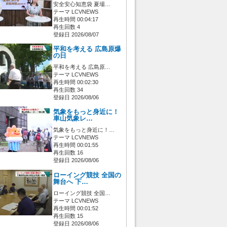
安全安心知恵袋 夏場…
テーマ LCVNEWS
再生時間 00:04:17
再生回数 4
登録日 2026/08/07
平和を考える 広島原爆
の日
平和を考える 広島原…
テーマ LCVNEWS
再生時間 00:02:30
再生回数 34
登録日 2026/08/06
気象をもっと身近に！
車山気象レ…
気象をもっと身近に！…
テーマ LCVNEWS
再生時間 00:01:55
再生回数 16
登録日 2026/08/06
ローイング競技 全国の
舞台へ 下…
ローイング競技 全国…
テーマ LCVNEWS
再生時間 00:01:52
再生回数 15
登録日 2026/08/06