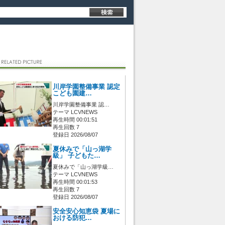
川岸学園整備事業 認定
こども園建…
川岸学園整備事業 認…
テーマ LCVNEWS
再生時間 00:01:51
再生回数 7
登録日 2026/08/07
夏休みで「山っ湖学
級」 子どもた…
夏休みで「山っ湖学級…
テーマ LCVNEWS
再生時間 00:01:53
再生回数 7
登録日 2026/08/07
安全安心知恵袋 夏場に
おける防犯…