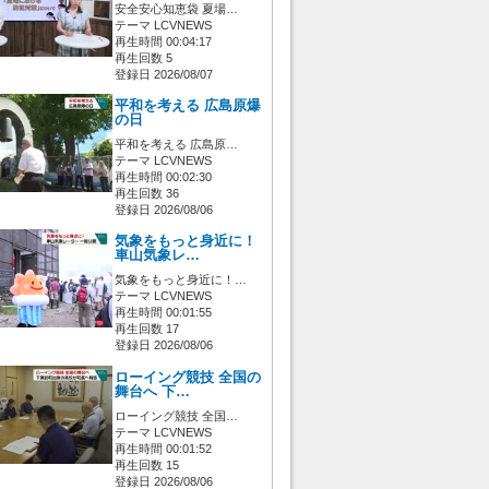
安全安心知恵袋 夏場…
テーマ LCVNEWS
再生時間 00:04:17
再生回数 5
登録日 2026/08/07
平和を考える 広島原爆
の日
平和を考える 広島原…
テーマ LCVNEWS
再生時間 00:02:30
再生回数 36
登録日 2026/08/06
気象をもっと身近に！
車山気象レ…
気象をもっと身近に！…
テーマ LCVNEWS
再生時間 00:01:55
再生回数 17
登録日 2026/08/06
ローイング競技 全国の
舞台へ 下…
ローイング競技 全国…
テーマ LCVNEWS
再生時間 00:01:52
再生回数 15
登録日 2026/08/06