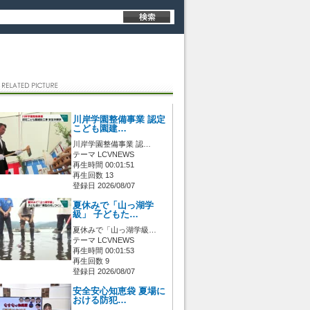
川岸学園整備事業 認定
こども園建…
川岸学園整備事業 認…
テーマ LCVNEWS
再生時間 00:01:51
再生回数 13
登録日 2026/08/07
夏休みで「山っ湖学
級」 子どもた…
夏休みで「山っ湖学級…
テーマ LCVNEWS
再生時間 00:01:53
再生回数 9
登録日 2026/08/07
安全安心知恵袋 夏場に
おける防犯…