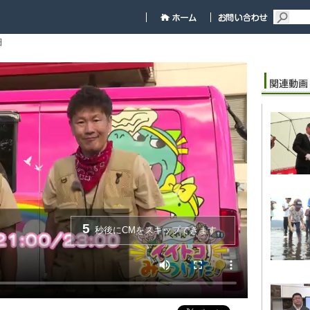
細
5
秒後にCMをスキップできます。