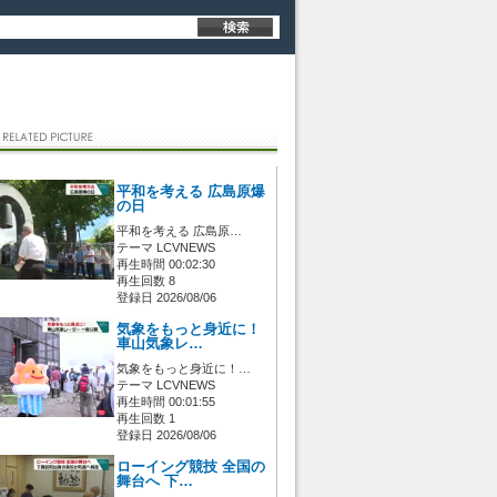
平和を考える 広島原爆
の日
平和を考える 広島原…
テーマ LCVNEWS
再生時間 00:02:30
再生回数 8
登録日 2026/08/06
気象をもっと身近に！
車山気象レ…
気象をもっと身近に！…
テーマ LCVNEWS
再生時間 00:01:55
再生回数 1
登録日 2026/08/06
ローイング競技 全国の
舞台へ 下…