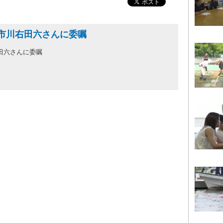
 市川右田六さんに委嘱
田六さんに委嘱