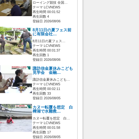
ローイング競技 全国…
テーマ LCVNEWS
再生時間 00:01:52
再生回数 4
登録日 2026/08/06
8月11日の夏フェス前
に有限会社…
8月11日の夏フェス…
テーマ LCVNEWS
再生時間 00:01:37
再生回数 1
登録日 2026/08/06
諏訪信金夏休みこども
見学会 金融…
諏訪信金夏休みこども…
テーマ LCVNEWS
再生時間 00:02:11
再生回数 33
登録日 2026/08/05
カヌー転覆を想定 白
樺湖で水難救…
カヌー転覆を想定 白…
テーマ LCVNEWS
再生時間 00:01:58
再生回数 17
登録日 2026/08/05