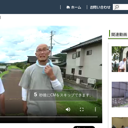
細
5
秒後にCMをスキップできます。