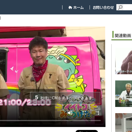
細
5
秒後にCMをスキップできます。