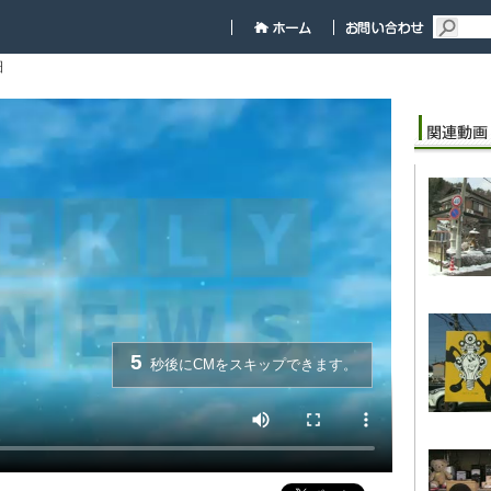
細
5
秒後にCMをスキップできます。