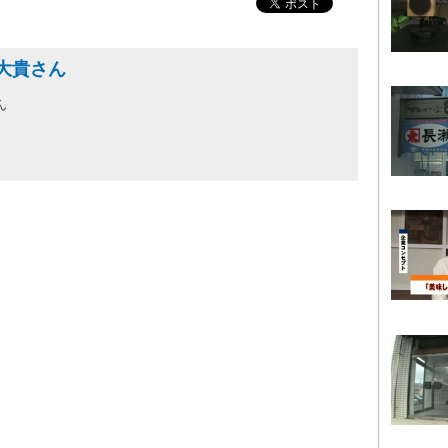
大貴さん
ん