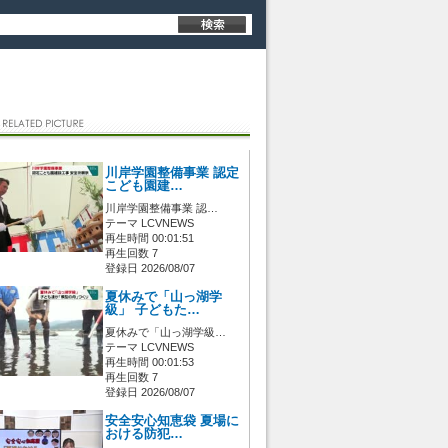
川岸学園整備事業 認定
こども園建…
川岸学園整備事業 認…
テーマ LCVNEWS
再生時間 00:01:51
再生回数 7
登録日 2026/08/07
夏休みで「山っ湖学
級」 子どもた…
夏休みで「山っ湖学級…
テーマ LCVNEWS
再生時間 00:01:53
再生回数 7
登録日 2026/08/07
安全安心知恵袋 夏場に
おける防犯…