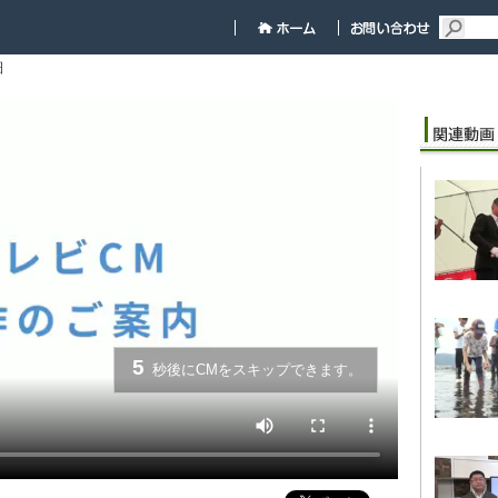
細
5
秒後にCMをスキップできます。