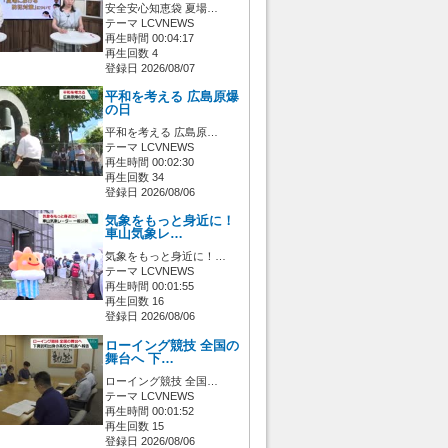
安全安心知恵袋 夏場…
テーマ LCVNEWS
再生時間 00:04:17
再生回数 4
登録日 2026/08/07
平和を考える 広島原爆
の日
平和を考える 広島原…
テーマ LCVNEWS
再生時間 00:02:30
再生回数 34
登録日 2026/08/06
気象をもっと身近に！
車山気象レ…
気象をもっと身近に！…
テーマ LCVNEWS
再生時間 00:01:55
再生回数 16
登録日 2026/08/06
ローイング競技 全国の
舞台へ 下…
ローイング競技 全国…
テーマ LCVNEWS
再生時間 00:01:52
再生回数 15
登録日 2026/08/06