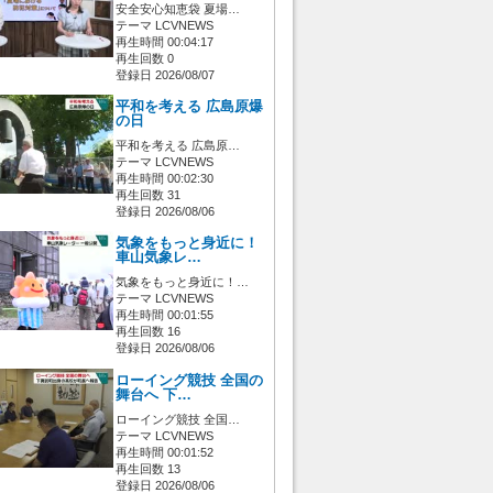
安全安心知恵袋 夏場…
テーマ LCVNEWS
再生時間 00:04:17
再生回数 0
登録日 2026/08/07
平和を考える 広島原爆
の日
平和を考える 広島原…
テーマ LCVNEWS
再生時間 00:02:30
再生回数 31
登録日 2026/08/06
気象をもっと身近に！
車山気象レ…
気象をもっと身近に！…
テーマ LCVNEWS
再生時間 00:01:55
再生回数 16
登録日 2026/08/06
ローイング競技 全国の
舞台へ 下…
ローイング競技 全国…
テーマ LCVNEWS
再生時間 00:01:52
再生回数 13
登録日 2026/08/06