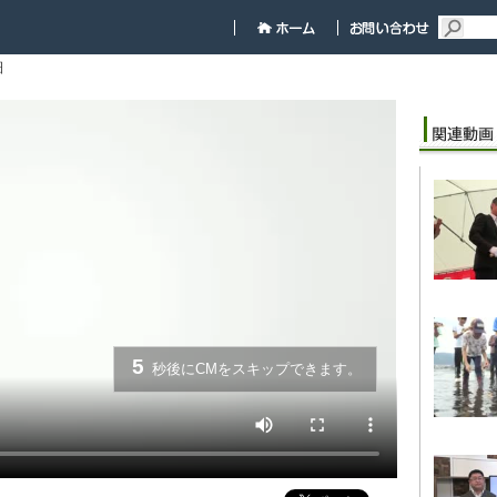
細
5
秒後にCMをスキップできます。