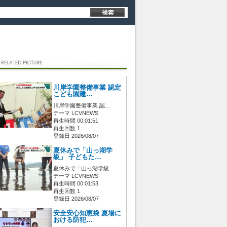
川岸学園整備事業 認定
こども園建…
川岸学園整備事業 認…
テーマ LCVNEWS
再生時間 00:01:51
再生回数 1
登録日 2026/08/07
夏休みで「山っ湖学
級」 子どもた…
夏休みで「山っ湖学級…
テーマ LCVNEWS
再生時間 00:01:53
再生回数 1
登録日 2026/08/07
安全安心知恵袋 夏場に
おける防犯…