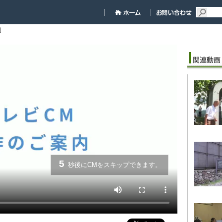
細
5
秒後にCMをスキップできます。