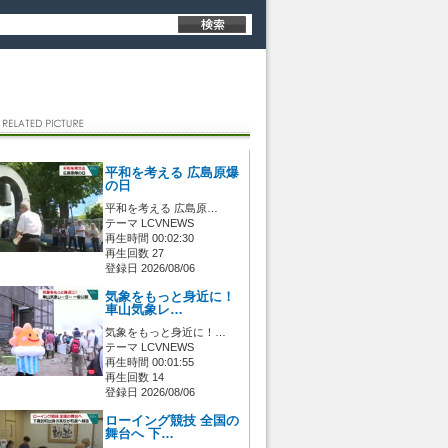
平和を考える 広島原爆
の日
平和を考える 広島原…
テーマ LCVNEWS
再生時間 00:02:30
再生回数 27
登録日 2026/08/06
気象をもっと身近に！
車山気象レ…
気象をもっと身近に！…
テーマ LCVNEWS
再生時間 00:01:55
再生回数 14
登録日 2026/08/06
ローイング競技 全国の
舞台へ 下…