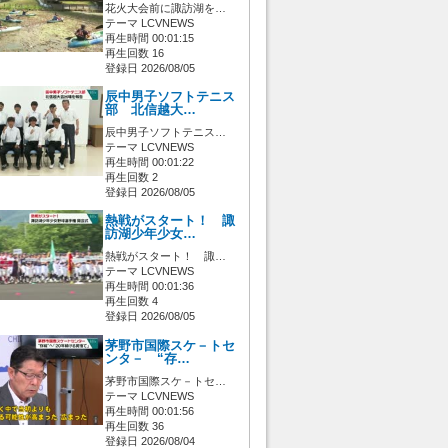
花火大会前に諏訪湖を…
テーマ LCVNEWS
再生時間 00:01:15
再生回数 16
登録日 2026/08/05
辰中男子ソフトテニス
部 北信越大…
辰中男子ソフトテニス…
テーマ LCVNEWS
再生時間 00:01:22
再生回数 2
登録日 2026/08/05
熱戦がスタート！ 諏
訪湖少年少女…
熱戦がスタート！ 諏…
テーマ LCVNEWS
再生時間 00:01:36
再生回数 4
登録日 2026/08/05
茅野市国際スケ－トセ
ンタ－ “存…
茅野市国際スケ－トセ…
テーマ LCVNEWS
再生時間 00:01:56
再生回数 36
登録日 2026/08/04