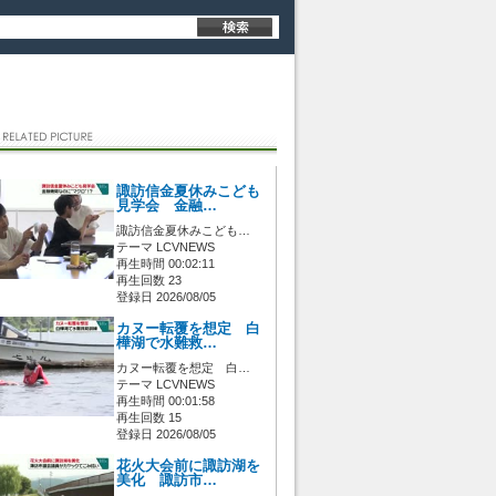
諏訪信金夏休みこども
見学会 金融…
諏訪信金夏休みこども…
テーマ LCVNEWS
再生時間 00:02:11
再生回数 23
登録日 2026/08/05
カヌー転覆を想定 白
樺湖で水難救…
カヌー転覆を想定 白…
テーマ LCVNEWS
再生時間 00:01:58
再生回数 15
登録日 2026/08/05
花火大会前に諏訪湖を
美化 諏訪市…