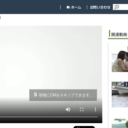
細
5
秒後にCMをスキップできます。