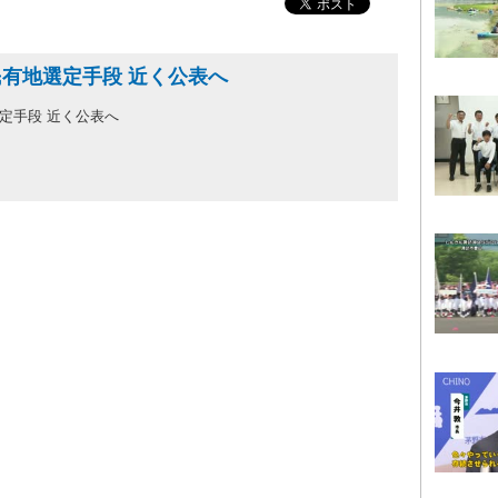
民有地選定手段 近く公表へ
選定手段 近く公表へ