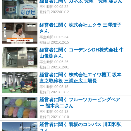
経営者に聞く カネ太 長瀬 長瀬 潔さん
再生時間 00:05:22
登録日 2022/01/12
経営者に聞く 株式会社エクラ 三澤澄子
さん
再生時間 00:05:34
登録日 2021/12/15
経営者に聞く コーデンシDH株式会社 牛
山俊樹さん
再生時間 00:05:25
登録日 2021/12/01
経営者に聞く 株式会社エイワ機工 坂本
直之取締役 三浦正広工場長
再生時間 00:05:15
登録日 2021/11/17
経営者に聞く フルーツカービングベア
ー 熊木英二さん
再生時間 00:05:18
登録日 2021/11/10
経営者に聞く 看板のコンパス 川田和弘
さん