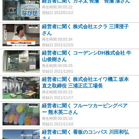
経営者に聞く カネ太 長瀬 長瀬 潔さん
再生時間 00:05:22
登録日 2022/01/12
経営者に聞く 株式会社エクラ 三澤澄子
さん
再生時間 00:05:34
登録日 2021/12/15
経営者に聞く コーデンシDH株式会社 牛
山俊樹さん
再生時間 00:05:25
登録日 2021/12/01
経営者に聞く 株式会社エイワ機工 坂本
直之取締役 三浦正広工場長
再生時間 00:05:15
登録日 2021/11/17
経営者に聞く フルーツカービングベア
ー 熊木英二さん
再生時間 00:05:18
登録日 2021/11/10
経営者に聞く 看板のコンパス 川田和弘
さん