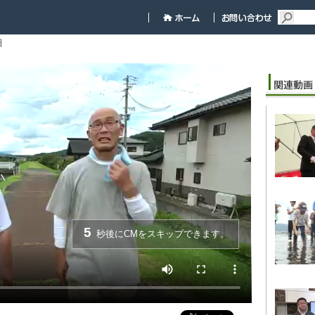
細
5
秒後にCMをスキップできます。