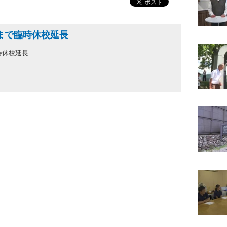
末まで臨時休校延長
時休校延長