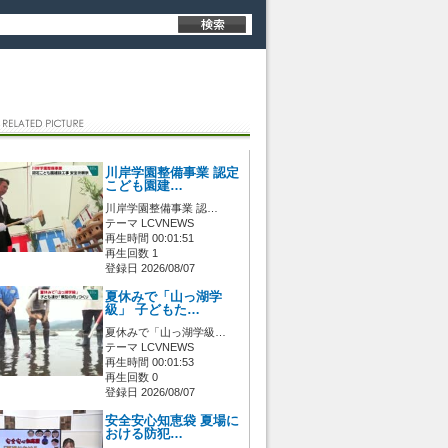
川岸学園整備事業 認定
こども園建…
川岸学園整備事業 認…
テーマ LCVNEWS
再生時間 00:01:51
再生回数 1
登録日 2026/08/07
夏休みで「山っ湖学
級」 子どもた…
夏休みで「山っ湖学級…
テーマ LCVNEWS
再生時間 00:01:53
再生回数 0
登録日 2026/08/07
安全安心知恵袋 夏場に
おける防犯…