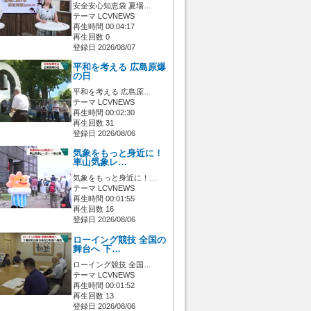
安全安心知恵袋 夏場…
テーマ LCVNEWS
再生時間 00:04:17
再生回数 0
登録日 2026/08/07
平和を考える 広島原爆
の日
平和を考える 広島原…
テーマ LCVNEWS
再生時間 00:02:30
再生回数 31
登録日 2026/08/06
気象をもっと身近に！
車山気象レ…
気象をもっと身近に！…
テーマ LCVNEWS
再生時間 00:01:55
再生回数 16
登録日 2026/08/06
ローイング競技 全国の
舞台へ 下…
ローイング競技 全国…
テーマ LCVNEWS
再生時間 00:01:52
再生回数 13
登録日 2026/08/06