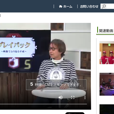
細
5
秒後にCMをスキップできます。