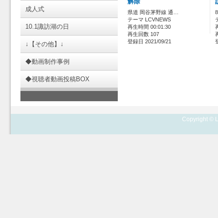
解除
成人式
県道 岡谷茅野線 通…
テーマ LCVNEWS
10.1諏訪湖の日
再生時間 00:01:30
再生回数 107
登録日 2021/09/21
↓【その他】↓
◆動画制作事例
◆視聴者動画投稿BOX
Copyright © L