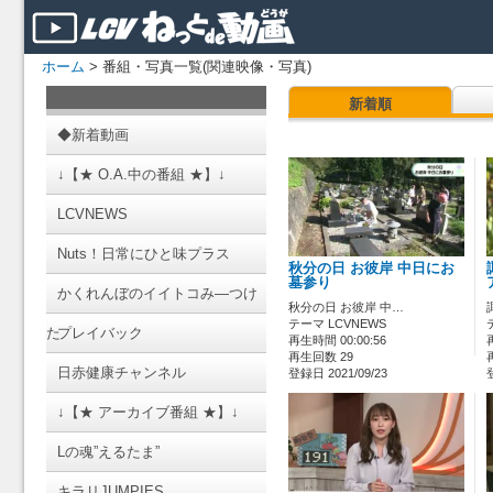
ホーム
> 番組・写真一覧(関連映像・写真)
新着順
◆新着動画
↓【★ O.A.中の番組 ★】↓
LCVNEWS
Nuts！日常にひと味プラス
秋分の日 お彼岸 中日にお
墓参り
かくれんぼのイイトコみ―つけ
秋分の日 お彼岸 中…
テーマ LCVNEWS
た
プレイバック
再生時間 00:00:56
再生回数 29
日赤健康チャンネル
登録日 2021/09/23
↓【★ アーカイブ番組 ★】↓
Lの魂”えるたま”
キラリJUMPIES