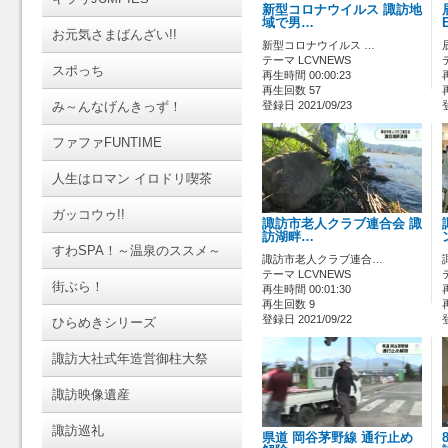
新型コロナウイルス 諏訪地
域で男…
お元気さまばんざい!!
新型コロナウイルス …
テーマ LCVNEWS
スポっち
再生時間 00:00:23
再生回数 57
み～んなげんきっず！
登録日 2021/09/23
ファファFUNTIME
人生はロマン イロドリ喫茶
ガッコウゥ!!
諏訪市老人クラブ連合会 諏
訪湖畔…
すわSPA！～温泉のススメ～
諏訪市老人クラブ連合…
テーマ LCVNEWS
街ぶら！
再生時間 00:01:30
再生回数 9
登録日 2021/09/22
ひらめきシリーズ
諏訪大社式年造営御柱大祭
諏訪映像遺産
諏訪巡礼
県道 岡谷茅野線 通行止め