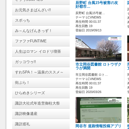
辰野町 台風15号被害の友
好都市…
お元気さまばんざい!!
辰野町 台風15号被…
テーマ LCVNEWS
スポっち
再生時間 00:01:37
再生回数 19
み～んなげんきっず！
登録日 2019/09/13
ファファFUNTIME
人生はロマン イロドリ喫茶
ガッコウゥ!!
市立岡谷図書館 ロトウザク
ラが満開
すわSPA！～温泉のススメ～
市立岡谷図書館 ロト…
テーマ LCVNEWS
街ぶら！
再生時間 00:01:37
再生回数 19
登録日 2020/03/26
ひらめきシリーズ
諏訪大社式年造営御柱大祭
諏訪映像遺産
諏訪巡礼
岡谷市 道路情報投稿アプリ