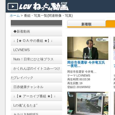
ホーム
> 番組・写真一覧(関連映像・写真)
新着順
◆新着動画
↓【★ O.A.中の番組 ★】↓
LCVNEWS
Nuts！日常にひと味プラス
岡谷市長選挙 今井竜五氏
一夜明…
かくれんぼのイイトコみ―つけ
岡谷市長選挙 今井竜…
テーマ LCVNEWS
た
プレイバック
再生時間 00:03:38
再生回数 19
日赤健康チャンネル
登録日 2019/09/02
↓【★ アーカイブ番組 ★】↓
Lの魂”えるたま”
キラリJUMPIES