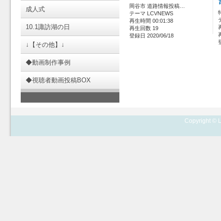
岡谷市 道路情報投稿…
成人式
テーマ LCVNEWS
再生時間 00:01:38
10.1諏訪湖の日
再生回数 19
登録日 2020/06/18
↓【その他】↓
◆動画制作事例
◆視聴者動画投稿BOX
Copyright © L