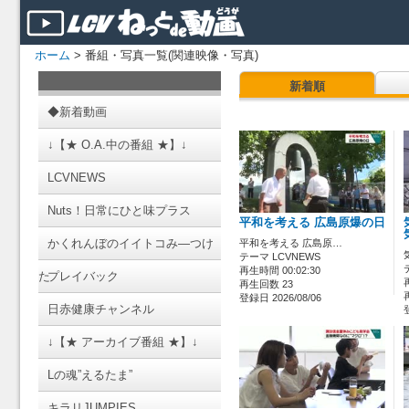
ホーム
> 番組・写真一覧(関連映像・写真)
新着順
◆新着動画
↓【★ O.A.中の番組 ★】↓
LCVNEWS
Nuts！日常にひと味プラス
平和を考える 広島原爆の日
かくれんぼのイイトコみ―つけ
平和を考える 広島原…
テーマ LCVNEWS
再生時間 00:02:30
た
プレイバック
再生回数 23
登録日 2026/08/06
日赤健康チャンネル
↓【★ アーカイブ番組 ★】↓
Lの魂”えるたま”
キラリJUMPIES