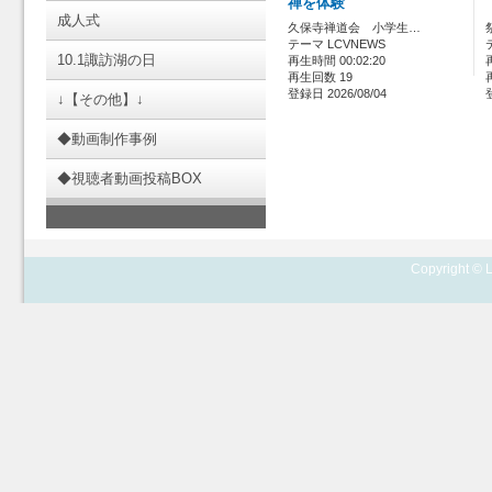
禅を体験
成人式
久保寺禅道会 小学生…
テーマ LCVNEWS
10.1諏訪湖の日
再生時間 00:02:20
再生回数 19
登録日 2026/08/04
↓【その他】↓
◆動画制作事例
◆視聴者動画投稿BOX
Copyright © L