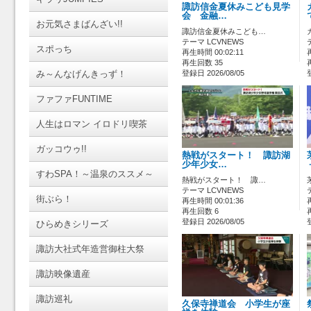
諏訪信金夏休みこども見学
会 金融…
お元気さまばんざい!!
諏訪信金夏休みこども…
テーマ LCVNEWS
スポっち
再生時間 00:02:11
再生回数 35
み～んなげんきっず！
登録日 2026/08/05
ファファFUNTIME
人生はロマン イロドリ喫茶
ガッコウゥ!!
熱戦がスタート！ 諏訪湖
少年少女…
すわSPA！～温泉のススメ～
熱戦がスタート！ 諏…
テーマ LCVNEWS
街ぶら！
再生時間 00:01:36
再生回数 6
登録日 2026/08/05
ひらめきシリーズ
諏訪大社式年造営御柱大祭
諏訪映像遺産
諏訪巡礼
久保寺禅道会 小学生が座