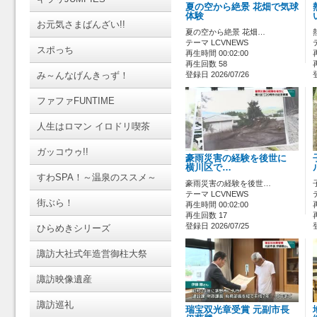
夏の空から絶景 花畑で気球
体験
お元気さまばんざい!!
夏の空から絶景 花畑…
テーマ LCVNEWS
スポっち
再生時間 00:02:00
再生回数 58
み～んなげんきっず！
登録日 2026/07/26
ファファFUNTIME
人生はロマン イロドリ喫茶
ガッコウゥ!!
豪雨災害の経験を後世に
横川区で…
すわSPA！～温泉のススメ～
豪雨災害の経験を後世…
テーマ LCVNEWS
街ぶら！
再生時間 00:02:00
再生回数 17
登録日 2026/07/25
ひらめきシリーズ
諏訪大社式年造営御柱大祭
諏訪映像遺産
諏訪巡礼
瑞宝双光章受賞 元副市長