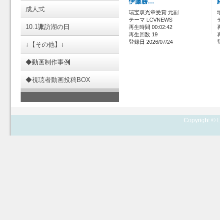
伊藤勝…
成人式
瑞宝双光章受賞 元副…
テーマ LCVNEWS
10.1諏訪湖の日
再生時間 00:02:42
再生回数 19
登録日 2026/07/24
↓【その他】↓
◆動画制作事例
◆視聴者動画投稿BOX
Copyright © L