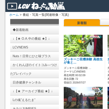
ホーム
> 番組・写真一覧(関連映像・写真)
新着順
◆新着動画
↓【★ O.A.中の番組 ★】↓
LCVNEWS
Nuts！日常にひと味プラス
ズッキーニ収穫体験 高校生
が食と…
かくれんぼのイイトコみ―つけ
ズッキーニ収穫体験 …
テーマ LCVNEWS
た
プレイバック
再生時間 00:02:09
再生回数 72
日赤健康チャンネル
登録日 2026/07/27
↓【★ アーカイブ番組 ★】↓
Lの魂”えるたま”
キラリJUMPIES