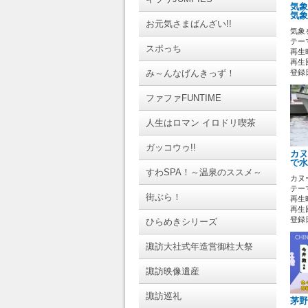
気象
気象
お元気さまばんざい!!
気象
テーマ
スポっち
再生時
再生回
み～んなげんきっず！
登録日 
ファファFUNTIME
人生はロマン イロドリ喫茶
ガッコウゥ!!
カヌ
で水
すわSPA！～温泉のススメ～
カヌ
テーマ
街ぶら！
再生時
再生回
登録日 
ひらめきシリーズ
諏訪大社式年造営御柱大祭
諏訪映像遺産
諏訪巡礼
茅野