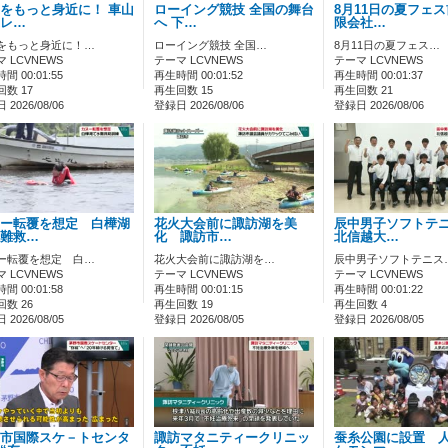
をもっと身近に！ 車山
ローイング競技 全国の舞台
8月11日の夏フェ
レ…
へ 下…
限会社…
をもっと身近に！…
ローイング競技 全国…
8月11日の夏フェス…
 LCVNEWS
テーマ LCVNEWS
テーマ LCVNEWS
間 00:01:55
再生時間 00:01:52
再生時間 00:01:37
数 17
再生回数 15
再生回数 21
2026/08/06
登録日 2026/08/06
登録日 2026/08/06
ー転覆を想定 白樺湖
花火大会前に諏訪湖を美
辰中男子ソフトテ
難救…
化 諏訪市…
北信越大…
ー転覆を想定 白…
花火大会前に諏訪湖を…
辰中男子ソフトテニス
 LCVNEWS
テーマ LCVNEWS
テーマ LCVNEWS
間 00:01:58
再生時間 00:01:15
再生時間 00:01:22
数 26
再生回数 19
再生回数 4
2026/08/05
登録日 2026/08/05
登録日 2026/08/05
市国際スケ－トセンタ
諏訪マタニティークリニッ
蚕糸公園に設置 