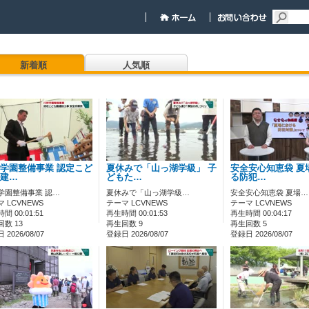
新着順
人気順
学園整備事業 認定こど
夏休みで「山っ湖学級」 子
安全安心知恵袋 夏
建…
どもた…
る防犯…
学園整備事業 認…
夏休みで「山っ湖学級…
安全安心知恵袋 夏場…
 LCVNEWS
テーマ LCVNEWS
テーマ LCVNEWS
間 00:01:51
再生時間 00:01:53
再生時間 00:04:17
数 13
再生回数 9
再生回数 5
2026/08/07
登録日 2026/08/07
登録日 2026/08/07