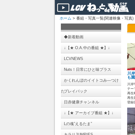
ホーム
> 番組・写真一覧(関連映像・写真)
◆新着動画
↓【★ O.A.中の番組 ★】↓
LCVNEWS
Nuts！日常にひと味プラス
川岸
も園
かくれんぼのイイトコみ―つけ
川岸
テーマ
た
プレイバック
再生時
再生回
日赤健康チャンネル
登録日 
↓【★ アーカイブ番組 ★】↓
Lの魂”えるたま”
キラリJUMPIES