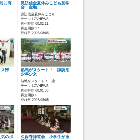
ス前に有
諏訪信金夏休みこども見学
会 金融…
諏訪信金夏休みこども…
テーマ LCVNEWS
再生時間 00:02:11
再生回数 37
登録日 2026/08/05
ニス部
熱戦がスタート！ 諏訪湖
少年少女…
…
熱戦がスタート！ 諏…
テーマ LCVNEWS
再生時間 00:01:36
再生回数 6
登録日 2026/08/05
人気のポ
久保寺禅道会 小学生が座