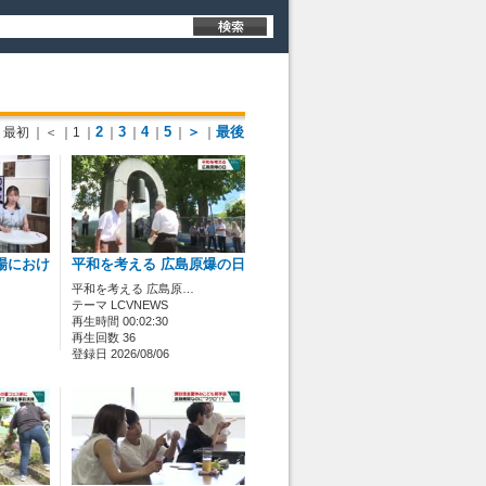
2
3
4
5
＞
最後
最初
｜＜
｜1
｜
｜
｜
｜
｜
｜
場におけ
平和を考える 広島原爆の日
平和を考える 広島原…
テーマ LCVNEWS
再生時間 00:02:30
再生回数 36
登録日 2026/08/06