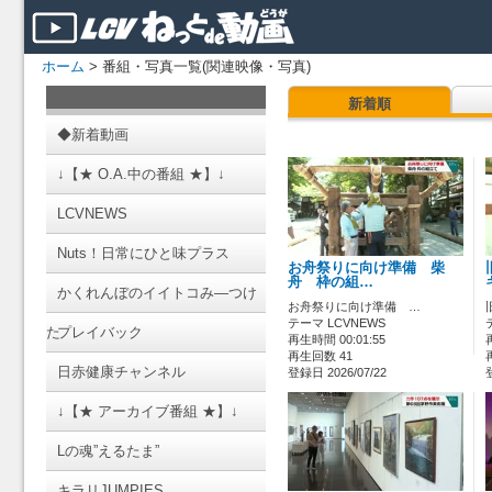
ホーム
> 番組・写真一覧(関連映像・写真)
新着順
◆新着動画
↓【★ O.A.中の番組 ★】↓
LCVNEWS
Nuts！日常にひと味プラス
お舟祭りに向け準備 柴
舟 枠の組…
かくれんぼのイイトコみ―つけ
お舟祭りに向け準備 …
テーマ LCVNEWS
た
プレイバック
再生時間 00:01:55
再生回数 41
日赤健康チャンネル
登録日 2026/07/22
↓【★ アーカイブ番組 ★】↓
Lの魂”えるたま”
キラリJUMPIES