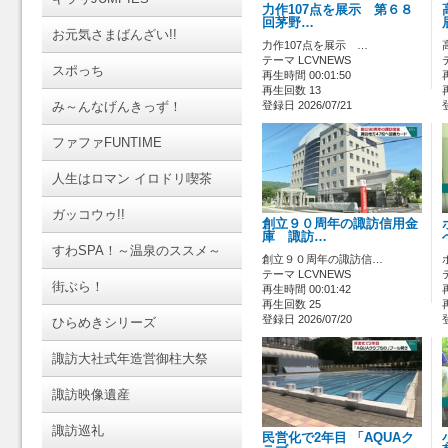
力作107点を展示 第６８
回茅野…
お元気さまばんざい!!
力作107点を展示 …
テーマ LCVNEWS
スポっち
再生時間 00:01:50
再生回数 13
み～んなげんきっず！
登録日 2026/07/21
ファファFUNTIME
人生はロマン イロドリ喫茶
ガッコウゥ!!
創立９０周年の諏訪信用金
庫 諏訪…
すわSPA！～温泉のススメ～
創立９０周年の諏訪信…
テーマ LCVNEWS
街ぶら！
再生時間 00:01:42
再生回数 25
登録日 2026/07/20
ひらめきシリーズ
諏訪大社式年造営御柱大祭
諏訪映像遺産
諏訪巡礼
民営化で2年目 「AQUAク