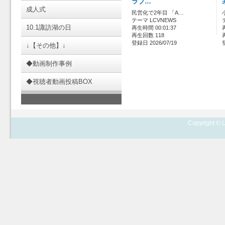
ラブ…
成人式
民営化で2年目 「A…
テーマ LCVNEWS
10.1諏訪湖の日
再生時間 00:01:37
再生回数 118
登録日 2026/07/19
↓【その他】↓
◆動画制作事例
◆視聴者動画投稿BOX
Copyright © L