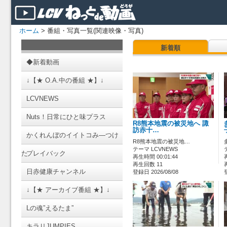
ホーム
> 番組・写真一覧(関連映像・写真)
新着順
◆新着動画
↓【★ O.A.中の番組 ★】↓
LCVNEWS
Nuts！日常にひと味プラス
R8熊本地震の被災地へ 諏
訪赤十…
かくれんぼのイイトコみ―つけ
R8熊本地震の被災地…
テーマ LCVNEWS
た
プレイバック
再生時間 00:01:44
再生回数 11
日赤健康チャンネル
登録日 2026/08/08
↓【★ アーカイブ番組 ★】↓
Lの魂”えるたま”
キラリJUMPIES