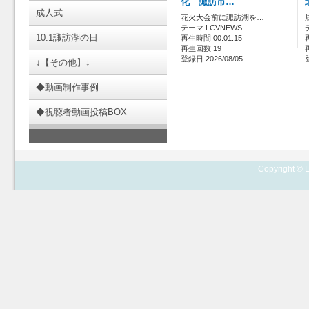
化 諏訪市…
成人式
花火大会前に諏訪湖を…
テーマ LCVNEWS
10.1諏訪湖の日
再生時間 00:01:15
再生回数 19
登録日 2026/08/05
↓【その他】↓
◆動画制作事例
◆視聴者動画投稿BOX
Copyright © L