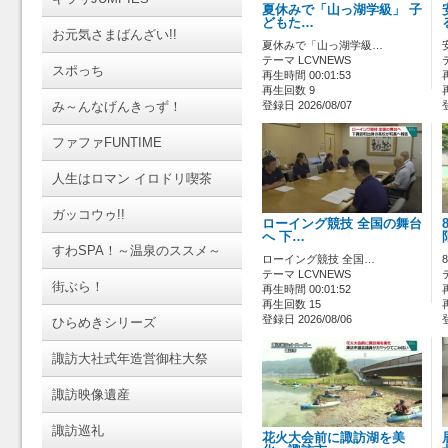
夏休みで「山っ湖学級」 子
どもた…
お元気さまばんざい!!
夏休みで「山っ湖学級…
テーマ LCVNEWS
スポっち
再生時間 00:01:53
再生回数 9
み～んなげんきっず！
登録日 2026/08/07
ファファFUNTIME
人生はロマン イロドリ喫茶
ガッコウゥ!!
ローイング競技 全国の舞台
へ 下…
すわSPA！～温泉のススメ～
ローイング競技 全国…
テーマ LCVNEWS
街ぶら！
再生時間 00:01:52
再生回数 15
登録日 2026/08/06
ひらめきシリーズ
諏訪大社式年造営御柱大祭
諏訪映像遺産
諏訪巡礼
花火大会前に諏訪湖を美