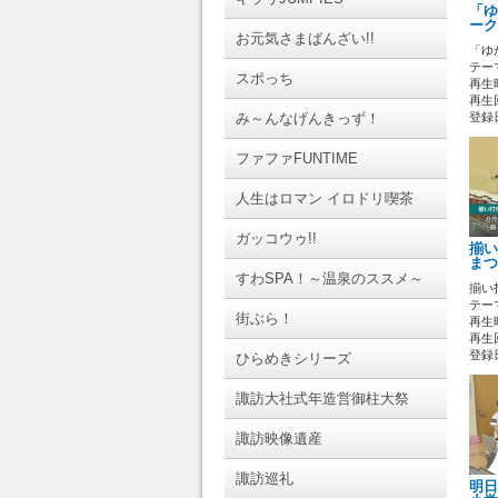
「ゆ
ーク
お元気さまばんざい!!
「ゆ
テーマ
スポっち
再生時
再生回
み～んなげんきっず！
登録日 
ファファFUNTIME
人生はロマン イロドリ喫茶
ガッコウゥ!!
揃い
まつ
すわSPA！～温泉のススメ～
揃い
テーマ
街ぶら！
再生時
再生回
登録日 
ひらめきシリーズ
諏訪大社式年造営御柱大祭
諏訪映像遺産
諏訪巡礼
明日