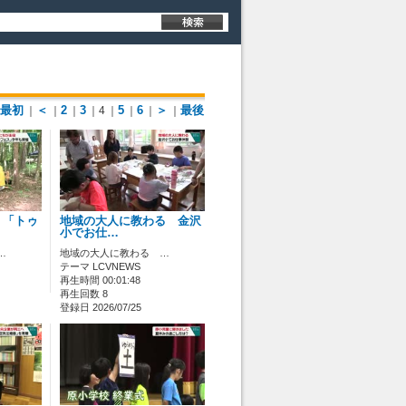
最初
＜
2
3
5
6
＞
最後
｜
｜
｜
｜4
｜
｜
｜
｜
 「トゥ
地域の大人に教わる 金沢
小でお仕…
…
地域の大人に教わる …
テーマ LCVNEWS
再生時間 00:01:48
再生回数 8
登録日 2026/07/25