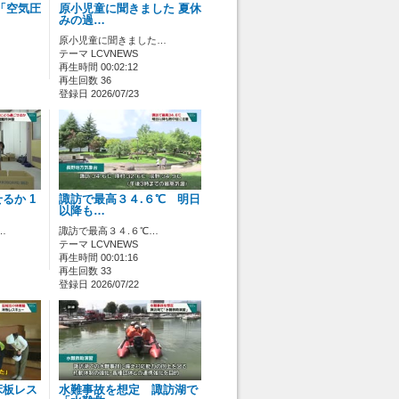
「空気圧
原小児童に聞きました 夏休
みの過…
原小児童に聞きました…
テーマ LCVNEWS
再生時間 00:02:12
再生回数 36
登録日 2026/07/23
るか 1
諏訪で最高３４.６℃ 明日
以降も…
…
諏訪で最高３４.６℃…
テーマ LCVNEWS
再生時間 00:01:16
再生回数 33
登録日 2026/07/22
床板レス
水難事故を想定 諏訪湖で