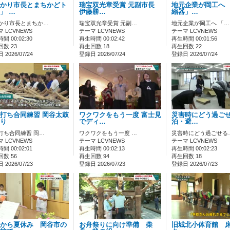
かり市長とまちかどト
瑞宝双光章受賞 元副市長
地元企業が岡工へ 
」 …
伊藤勝…
縮器」…
かり市長とまちか…
瑞宝双光章受賞 元副…
地元企業が岡工へ 「…
 LCVNEWS
テーマ LCVNEWS
テーマ LCVNEWS
間 00:02:30
再生時間 00:02:42
再生時間 00:01:56
数 23
再生回数 18
再生回数 22
2026/07/24
登録日 2026/07/24
登録日 2026/07/24
打ち合同練習 岡谷太鼓
ワクワクをもう一度 富士見
災害時にどう過ごせ
り
でディ…
泊・避…
打ち合同練習 岡…
ワクワクをもう一度 …
災害時にどう過ごせる
 LCVNEWS
テーマ LCVNEWS
テーマ LCVNEWS
間 00:02:01
再生時間 00:02:13
再生時間 00:02:23
数 56
再生回数 94
再生回数 18
2026/07/23
登録日 2026/07/23
登録日 2026/07/23
から夏休み 岡谷市の
お舟祭りに向け準備 柴
旧城北小体育館 