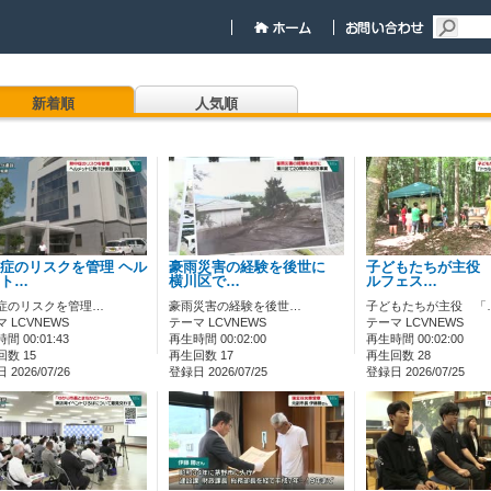
新着順
人気順
症のリスクを管理 ヘル
豪雨災害の経験を後世に
子どもたちが主役
ト…
横川区で…
ルフェス…
症のリスクを管理…
豪雨災害の経験を後世…
子どもたちが主役 「
 LCVNEWS
テーマ LCVNEWS
テーマ LCVNEWS
間 00:01:43
再生時間 00:02:00
再生時間 00:02:00
数 15
再生回数 17
再生回数 28
2026/07/26
登録日 2026/07/25
登録日 2026/07/25