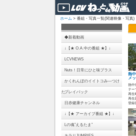
ホーム
> 番組・写真一覧(関連映像・写真)
◆新着動画
↓【★ O.A.中の番組 ★】↓
LCVNEWS
Nuts！日常にひと味プラス
熱中
メッ
かくれんぼのイイトコみ―つけ
熱中
テーマ
た
プレイバック
再生時
再生回
日赤健康チャンネル
登録日 
↓【★ アーカイブ番組 ★】↓
Lの魂”えるたま”
キラリJUMPIES