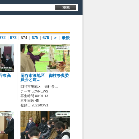
672
673
675
676
＞
最後
｜
｜674
｜
｜
｜
｜
岡谷東高
岡谷市湊地区 御柱祭典委
員会と建…
岡谷市湊地区 御柱祭…
テーマ LCVNEWS
再生時間 00:01:13
再生回数 45
登録日 2021/03/21