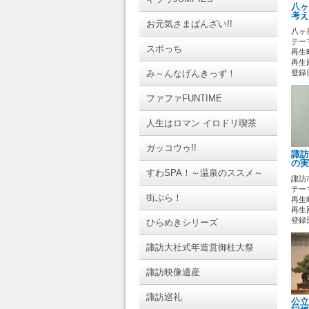
八ヶ
考え
お元気さまばんざい!!
八ヶ
テーマ
スポっち
再生時
再生回
み～んなげんきっず！
登録日 
ファファFUNTIME
人生はロマン イロドリ喫茶
ガッコウゥ!!
諏訪
の実
すわSPA！～温泉のススメ～
諏訪
テーマ
街ぶら！
再生時
再生回
登録日 
ひらめきシリーズ
諏訪大社式年造営御柱大祭
諏訪映像遺産
諏訪巡礼
公立