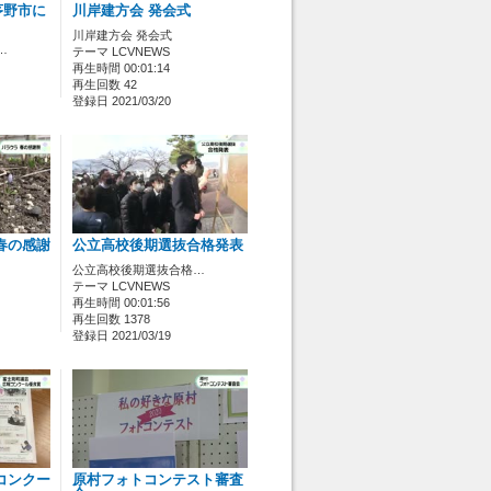
茅野市に
川岸建方会 発会式
川岸建方会 発会式
…
テーマ LCVNEWS
再生時間 00:01:14
再生回数 42
登録日 2021/03/20
春の感謝
公立高校後期選抜合格発表
公立高校後期選抜合格…
テーマ LCVNEWS
再生時間 00:01:56
再生回数 1378
登録日 2021/03/19
コンクー
原村フォトコンテスト審査