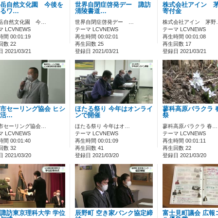
岳自然文化園 今後を
世界自閉症啓発デー 諏訪
株式会社アイン 
るワ…
清陵書道…
寄付金
岳自然文化園 今…
世界自閉症啓発デー …
株式会社アイン 茅野
 LCVNEWS
テーマ LCVNEWS
テーマ LCVNEWS
間 00:01:19
再生時間 00:02:01
再生時間 00:01:08
数 22
再生回数 25
再生回数 17
2021/03/21
登録日 2021/03/21
登録日 2021/03/21
市セーリング協会 ヒシ
ほたる祭り 今年はオンライ
蓼科高原バラクラ 
活…
ンで開催
祭
市セーリング協会…
ほたる祭り 今年はオ…
蓼科高原バラクラ 春…
 LCVNEWS
テーマ LCVNEWS
テーマ LCVNEWS
間 00:01:40
再生時間 00:01:09
再生時間 00:01:11
数 32
再生回数 41
再生回数 22
2021/03/20
登録日 2021/03/20
登録日 2021/03/20
諏訪東京理科大学 学位
辰野町 空き家バンク協定締
富士見町議会 広報