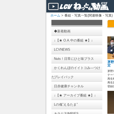
ホーム
> 番組・写真一覧(関連映像・写真)
◆新着動画
↓【★ O.A.中の番組 ★】↓
LCVNEWS
Nuts！日常にひと味プラス
茅野
定
かくれんぼのイイトコみ―つけ
茅野
テーマ
た
プレイバック
再生時
再生回
日赤健康チャンネル
登録日 
↓【★ アーカイブ番組 ★】↓
Lの魂”えるたま”
キラリJUMPIES