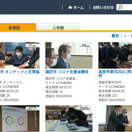
新着順
人気順
最初
＜
｜
｜
市 オンテックと災害協
諏訪市 コロナ支援金贈呈
高校卒業式2021 
校
諏訪市 コロナ支援金…
市 オンテックと…
高校卒業式2021 …
テーマ LCVNEWS
 LCVNEWS
テーマ LCVNEWS
再生時間 00:01:37
間 00:01:23
再生時間 00:04:53
再生回数 13
数 25
再生回数 221
登録日 2021/03/22
2021/03/22
登録日 2021/03/22