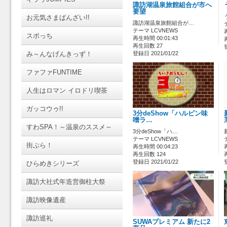
諏訪湖温泉旅館組合が市へ
要望
お元気さまばんざい!!
諏訪湖温泉旅館組合が…
テーマ LCVNEWS
スポっち
再生時間 00:01:43
再生回数 27
み～んなげんきっず！
登録日 2021/01/22
ファファFUNTIME
人生はロマン イロドリ喫茶
ガッコウゥ!!
3分deShow「ハルピン味
噌ラ…
すわSPA！～温泉のススメ～
3分deShow「ハ…
テーマ LCVNEWS
街ぶら！
再生時間 00:04:23
再生回数 124
登録日 2021/01/22
ひらめきシリーズ
諏訪大社式年造営御柱大祭
諏訪映像遺産
諏訪巡礼
SUWAプレミアム 新たに2