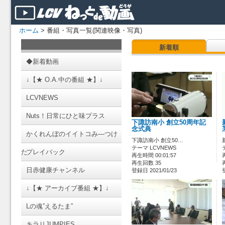
ホーム
> 番組・写真一覧(関連映像・写真)
新着順
◆新着動画
↓【★ O.A.中の番組 ★】↓
LCVNEWS
Nuts！日常にひと味プラス
下諏訪南小 創立50周年記
念式典
かくれんぼのイイトコみ―つけ
下諏訪南小 創立50…
テーマ LCVNEWS
た
プレイバック
再生時間 00:01:57
再生回数 35
日赤健康チャンネル
登録日 2021/01/23
↓【★ アーカイブ番組 ★】↓
Lの魂”えるたま”
キラリJUMPIES