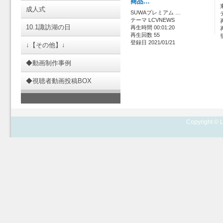
商品…
成人式
SUWAプレミアム …
テーマ LCVNEWS
10.1諏訪湖の日
再生時間 00:01:20
再生回数 55
登録日 2021/01/21
↓【その他】↓
◆動画制作事例
◆視聴者動画投稿BOX
Copyright © L