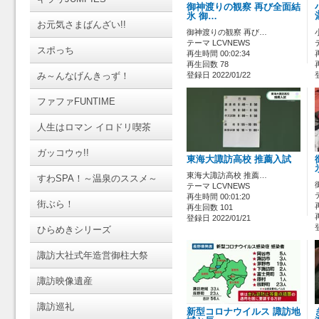
御神渡りの観察 再び全面結
氷 御…
お元気さまばんざい!!
御神渡りの観察 再び…
テーマ LCVNEWS
スポっち
再生時間 00:02:34
再生回数 78
み～んなげんきっず！
登録日 2022/01/22
ファファFUNTIME
人生はロマン イロドリ喫茶
ガッコウゥ!!
東海大諏訪高校 推薦入試
東海大諏訪高校 推薦…
すわSPA！～温泉のススメ～
テーマ LCVNEWS
再生時間 00:01:20
街ぶら！
再生回数 101
登録日 2022/01/21
ひらめきシリーズ
諏訪大社式年造営御柱大祭
諏訪映像遺産
諏訪巡礼
新型コロナウイルス 諏訪地