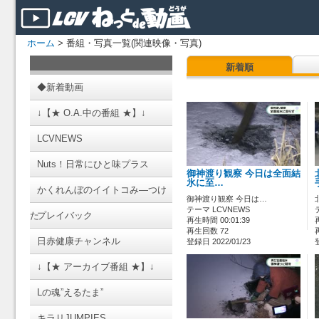
ホーム
> 番組・写真一覧(関連映像・写真)
新着順
◆新着動画
↓【★ O.A.中の番組 ★】↓
LCVNEWS
Nuts！日常にひと味プラス
御神渡り観察 今日は全面結
氷に至…
かくれんぼのイイトコみ―つけ
御神渡り観察 今日は…
テーマ LCVNEWS
た
プレイバック
再生時間 00:01:39
再生回数 72
日赤健康チャンネル
登録日 2022/01/23
↓【★ アーカイブ番組 ★】↓
Lの魂”えるたま”
キラリJUMPIES