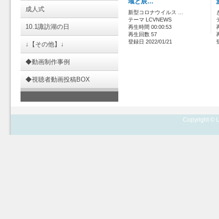
域と辰…
成人式
新型コロナウイルス …
テーマ LCVNEWS
10.1諏訪湖の日
再生時間 00:00:53
再生回数 57
登録日 2022/01/21
↓【その他】↓
◆動画制作事例
◆視聴者動画投稿BOX
Copyright © L