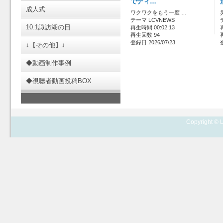
でディ…
成人式
ワクワクをもう一度 …
テーマ LCVNEWS
10.1諏訪湖の日
再生時間 00:02:13
再生回数 94
登録日 2026/07/23
↓【その他】↓
◆動画制作事例
◆視聴者動画投稿BOX
Copyright © L