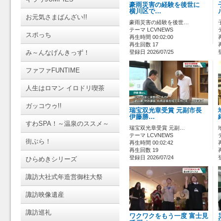
豪雨災害の経験を後世に
横川区で…
お元気さまばんざい!!
豪雨災害の経験を後世…
テーマ LCVNEWS
スポっち
再生時間 00:02:00
再生回数 17
み～んなげんきっず！
登録日 2026/07/25
ファファFUNTIME
人生はロマン イロドリ喫茶
ガッコウゥ!!
瑞宝双光章受賞 元副市長
伊藤勝…
すわSPA！～温泉のススメ～
瑞宝双光章受賞 元副…
テーマ LCVNEWS
街ぶら！
再生時間 00:02:42
再生回数 19
登録日 2026/07/24
ひらめきシリーズ
諏訪大社式年造営御柱大祭
諏訪映像遺産
諏訪巡礼
ワクワクをもう一度 富士見