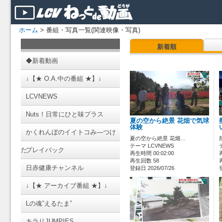
ホーム
> 番組・写真一覧(関連映像・写真)
新着順
◆新着動画
↓【★ O.A.中の番組 ★】↓
LCVNEWS
Nuts！日常にひと味プラス
夏の空から絶景 花畑で気球
体験
かくれんぼのイイトコみ―つけ
夏の空から絶景 花畑…
テーマ LCVNEWS
た
プレイバック
再生時間 00:02:00
再生回数 58
日赤健康チャンネル
登録日 2026/07/26
↓【★ アーカイブ番組 ★】↓
Lの魂”えるたま”
キラリJUMPIES