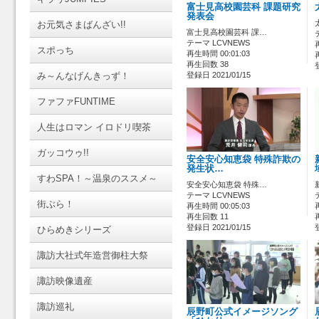
富士見高校園芸科 課題研究
発表会
お元気さまばんざい!!
富士見高校園芸科 課…
テーマ LCVNEWS
スポっち
再生時間 00:01:03
再生回数 38
み～んなげんきっず！
登録日 2021/01/15
ファファFUNTIME
人生はロマン イロドリ喫茶
ガッコウゥ!!
安全安心知恵袋 特殊詐欺の
発生状…
すわSPA！～温泉のススメ～
安全安心知恵袋 特殊…
テーマ LCVNEWS
街ぶら！
再生時間 00:05:03
再生回数 11
登録日 2021/01/15
ひらめきシリーズ
諏訪大社式年造営御柱大祭
諏訪映像遺産
諏訪巡礼
辰野町公式イメージソング