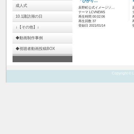
「ひかり…
成人式
辰野町公式イメージソ…
テーマ LCVNEWS
10.1諏訪湖の日
再生時間 00:02:06
再生回数 37
登録日 2021/01/14
↓【その他】↓
◆動画制作事例
◆視聴者動画投稿BOX
Copyright © L