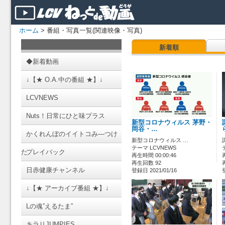
ホーム
> 番組・写真一覧(関連映像・写真)
新着順
◆新着動画
↓【★ O.A.中の番組 ★】↓
LCVNEWS
Nuts！日常にひと味プラス
新型コロナウィルス 茅野・
岡谷・…
かくれんぼのイイトコみ―つけ
新型コロナウィルス …
テーマ LCVNEWS
た
プレイバック
再生時間 00:00:46
再生回数 92
日赤健康チャンネル
登録日 2021/01/16
↓【★ アーカイブ番組 ★】↓
Lの魂”えるたま”
キラリJUMPIES