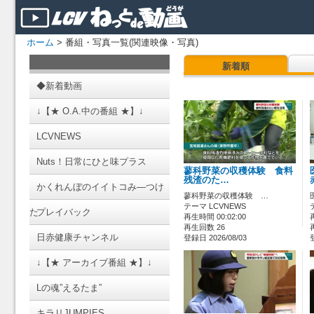
ホーム
> 番組・写真一覧(関連映像・写真)
新着順
◆新着動画
↓【★ O.A.中の番組 ★】↓
LCVNEWS
Nuts！日常にひと味プラス
蓼科野菜の収穫体験 食料
残渣のた…
かくれんぼのイイトコみ―つけ
蓼科野菜の収穫体験 …
テーマ LCVNEWS
た
プレイバック
再生時間 00:02:00
再生回数 26
日赤健康チャンネル
登録日 2026/08/03
↓【★ アーカイブ番組 ★】↓
Lの魂”えるたま”
キラリJUMPIES