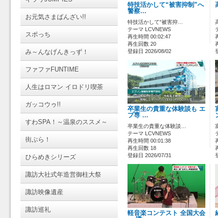
特技活かして“被害抑制”へ
警察…
お元気さまばんざい!!
特技活かして“被害抑…
テーマ LCVNEWS
スポっち
再生時間 00:02:47
再生回数 20
み～んなげんきっず！
登録日 2026/08/02
ファファFUNTIME
人生はロマン イロドリ喫茶
ガッコウゥ!!
卒業生の貴重な体験談も エ
プ専 …
すわSPA！～温泉のススメ～
卒業生の貴重な体験談…
テーマ LCVNEWS
街ぶら！
再生時間 00:01:38
再生回数 18
登録日 2026/07/31
ひらめきシリーズ
諏訪大社式年造営御柱大祭
諏訪映像遺産
諏訪巡礼
軽音楽コンテスト 全国大会