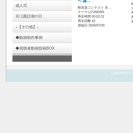
へ 諏…
成人式
軽音楽コンテスト 全…
テーマ LCVNEWS
10.1諏訪湖の日
再生時間 00:02:21
再生回数 62
登録日 2026/07/30
↓【その他】↓
◆動画制作事例
◆視聴者動画投稿BOX
Copyright © L