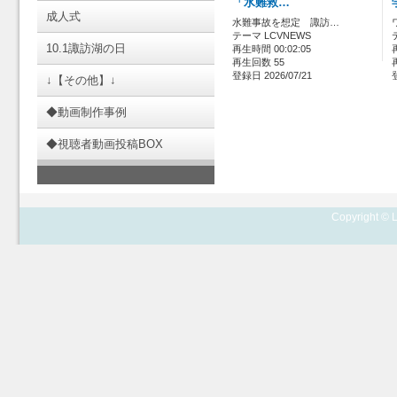
「水難救…
成人式
水難事故を想定 諏訪…
テーマ LCVNEWS
10.1諏訪湖の日
再生時間 00:02:05
再生回数 55
登録日 2026/07/21
↓【その他】↓
◆動画制作事例
◆視聴者動画投稿BOX
Copyright © L