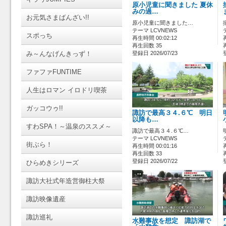
原小児童に聞きました 夏休
みの過…
お元気さまばんざい!!
原小児童に聞きました…
テーマ LCVNEWS
スポっち
再生時間 00:02:12
再生回数 35
み～んなげんきっず！
登録日 2026/07/23
ファファFUNTIME
人生はロマン イロドリ喫茶
ガッコウゥ!!
諏訪で最高３４.６℃ 明日
以降も…
すわSPA！～温泉のススメ～
諏訪で最高３４.６℃…
テーマ LCVNEWS
街ぶら！
再生時間 00:01:16
再生回数 33
登録日 2026/07/22
ひらめきシリーズ
諏訪大社式年造営御柱大祭
諏訪映像遺産
諏訪巡礼
水難事故を想定 諏訪湖で