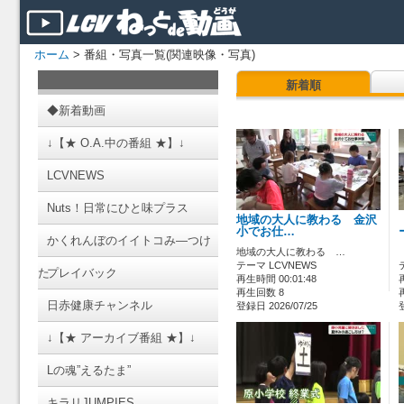
ホーム
> 番組・写真一覧(関連映像・写真)
新着順
◆新着動画
↓【★ O.A.中の番組 ★】↓
LCVNEWS
Nuts！日常にひと味プラス
地域の大人に教わる 金沢
小でお仕…
かくれんぼのイイトコみ―つけ
地域の大人に教わる …
テーマ LCVNEWS
た
プレイバック
再生時間 00:01:48
再生回数 8
日赤健康チャンネル
登録日 2026/07/25
↓【★ アーカイブ番組 ★】↓
Lの魂”えるたま”
キラリJUMPIES