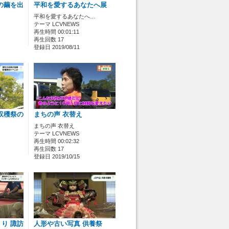
の繭を出
平和を愛するあなたへ展
平和を愛するあなたへ…
テーマ LCVNEWS
再生時間 00:01:11
再生回数 17
登録日 2019/08/11
収穫祭の
まちの声 衣替え
まちの声 衣替え
テーマ LCVNEWS
再生時間 00:02:32
再生回数 17
登録日 2019/10/15
り 諏訪
人形や古い写真 供養祭