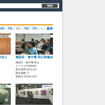
699
700
702
703
＞
最後
｜
｜701
｜
｜
｜
｜
O法人
感染症・食中毒 防止研修会
感染症・食中毒 防止…
テーマ LCVNEWS
再生時間 00:01:24
再生回数 17
登録日 2019/11/20