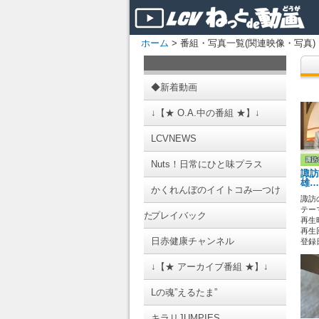
ホーム
> 番組・写真一覧(関連映像・写真)
◆新着動画
↓【★ O.A.中の番組 ★】↓
LCVNEWS
Nuts！日常にひと味プラス
諏訪
雄…
かくれんぼのイイトコみ―つけ
諏訪
テーマ
た
プレイバック
再生時
再生回
日赤健康チャンネル
登録日 
↓【★ アーカイブ番組 ★】↓
Lの魂”えるたま”
キラリJUMPIES