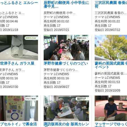
っとふるさと エルシー
辰野町の郵便局 小中学生に
三沢区民農園 春蚕
暑中見…
荷
っとふるさと エ…
辰野町の郵便局 小中…
三沢区民農園 春蚕の…
 LCVNEWS
テーマ LCVNEWS
テーマ LCVNEWS
間 00:04:46
再生時間 00:01:02
再生時間 00:01:22
数 17
再生回数 17
再生回数 17
2019/11/18
登録日 2019/07/21
登録日 2019/07/12
世津子さん ガラス展
茅野市健康づくりのつどい
蓼科の英国式庭園 
イベント
世津子さん ガラ…
茅野市健康づくりのつ…
蓼科の英国式庭園 収…
 LCVNEWS
テーマ LCVNEWS
テーマ LCVNEWS
間 00:01:16
再生時間 00:01:16
再生時間 00:01:53
数 17
再生回数 17
再生回数 17
2019/07/30
登録日 2019/08/27
登録日 2019/10/09
プセルトイ」で募金活
諏訪版画友の会 版画カレン
マッサージでゆっく