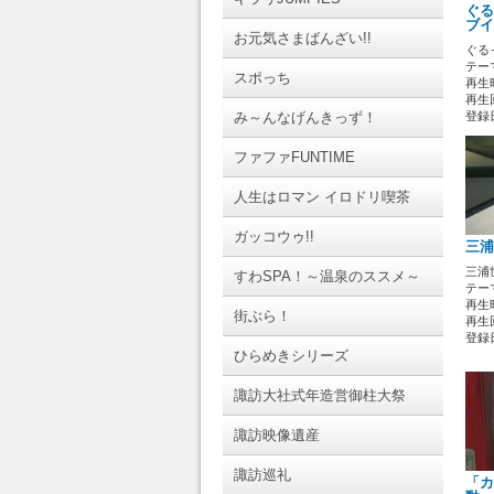
ぐる
ブイ
お元気さまばんざい!!
ぐる
テーマ
スポっち
再生時
再生回
み～んなげんきっず！
登録日 
ファファFUNTIME
人生はロマン イロドリ喫茶
ガッコウゥ!!
三浦
三浦
すわSPA！～温泉のススメ～
テーマ
再生時
街ぶら！
再生回
登録日 
ひらめきシリーズ
諏訪大社式年造営御柱大祭
諏訪映像遺産
諏訪巡礼
「カ