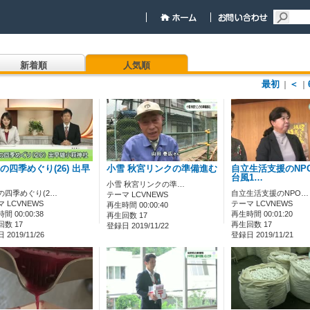
新着順
人気順
最初
＜
｜
｜
の四季めぐり(26) 出早
小雪 秋宮リンクの準備進む
自立生活支援のNP
台風1…
小雪 秋宮リンクの準…
の四季めぐり(2…
自立生活支援のNPO…
テーマ LCVNEWS
 LCVNEWS
テーマ LCVNEWS
再生時間 00:00:40
間 00:00:38
再生時間 00:01:20
再生回数 17
数 17
再生回数 17
登録日 2019/11/22
2019/11/26
登録日 2019/11/21