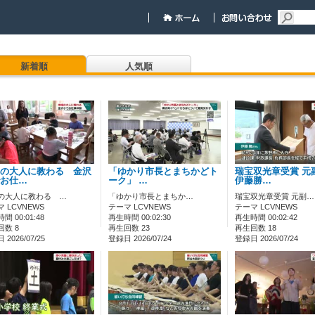
新着順
人気順
の大人に教わる 金沢
「ゆかり市長とまちかどト
瑞宝双光章受賞 元
お仕…
ーク」 …
伊藤勝…
の大人に教わる …
「ゆかり市長とまちか…
瑞宝双光章受賞 元副…
 LCVNEWS
テーマ LCVNEWS
テーマ LCVNEWS
間 00:01:48
再生時間 00:02:30
再生時間 00:02:42
回数 8
再生回数 23
再生回数 18
2026/07/25
登録日 2026/07/24
登録日 2026/07/24