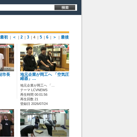
最初
＜
2
3
5
6
＞
最後
｜
｜
｜
｜4
｜
｜
｜
｜
副市長
地元企業が岡工へ 「空気圧
縮器」…
地元企業が岡工へ 「…
テーマ LCVNEWS
再生時間 00:01:56
再生回数 21
登録日 2026/07/24