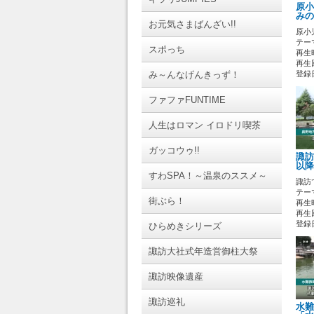
原小
みの
お元気さまばんざい!!
原小
テーマ
スポっち
再生時
再生回
み～んなげんきっず！
登録日 
ファファFUNTIME
人生はロマン イロドリ喫茶
ガッコウゥ!!
諏訪
以降
すわSPA！～温泉のススメ～
諏訪
テーマ
街ぶら！
再生時
再生回
登録日 
ひらめきシリーズ
諏訪大社式年造営御柱大祭
諏訪映像遺産
諏訪巡礼
水難