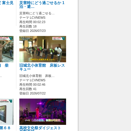
 富士見
災害時にどう過ごせるか 1
泊・避…
災害時にどう過ごせる…
テーマ LCVNEWS
再生時間 00:02:23
再生回数 18
登録日 2026/07/23
備 柴
旧城北小体育館 床板レス
キュー
…
旧城北小体育館 床板…
テーマ LCVNEWS
再生時間 00:02:46
再生回数 41
登録日 2026/07/22
 第６８
高校文化祭ダイジェスト