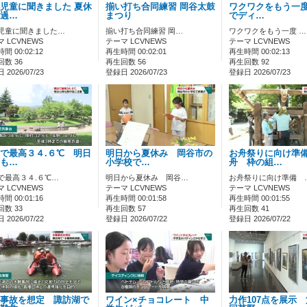
児童に聞きました 夏休
揃い打ち合同練習 岡谷太鼓
ワクワクをもう一度
過…
まつり
でディ…
児童に聞きました…
揃い打ち合同練習 岡…
ワクワクをもう一度 …
 LCVNEWS
テーマ LCVNEWS
テーマ LCVNEWS
間 00:02:12
再生時間 00:02:01
再生時間 00:02:13
数 36
再生回数 56
再生回数 92
2026/07/23
登録日 2026/07/23
登録日 2026/07/23
で最高３４.６℃ 明日
明日から夏休み 岡谷市の
お舟祭りに向け準
も…
小学校で…
舟 枠の組…
で最高３４.６℃…
明日から夏休み 岡谷…
お舟祭りに向け準備 
 LCVNEWS
テーマ LCVNEWS
テーマ LCVNEWS
間 00:01:16
再生時間 00:01:58
再生時間 00:01:55
数 33
再生回数 57
再生回数 41
2026/07/22
登録日 2026/07/22
登録日 2026/07/22
事故を想定 諏訪湖で
ワイン×チョコレート 中
力作107点を展示