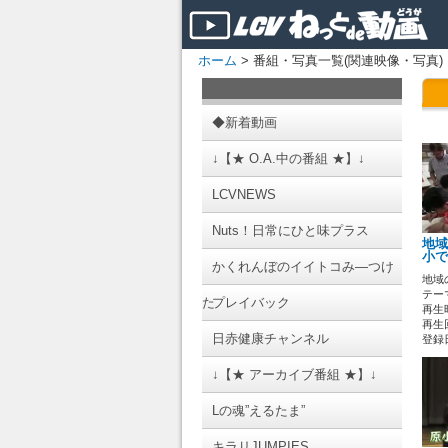
ホーム
> 番組・写真一覧(関連映像・写真)
◆新着動画
↓【★ O.A.中の番組 ★】↓
LCVNEWS
Nuts！日常にひと味プラス
地域
小で
かくれんぼのイイトコみ―つけ
地域
テーマ
た
プレイバック
再生時
再生
日赤健康チャンネル
登録日 
↓【★ アーカイブ番組 ★】↓
Lの魂”えるたま”
キラリJUMPIES