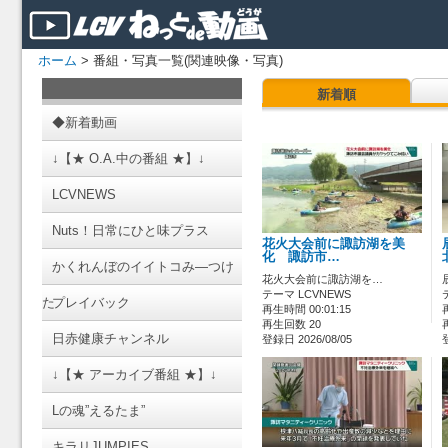
ホーム
> 番組・写真一覧(関連映像・写真)
新着順
◆新着動画
↓【★ O.A.中の番組 ★】↓
LCVNEWS
Nuts！日常にひと味プラス
花火大会前に諏訪湖を美
化 諏訪市…
かくれんぼのイイトコみ―つけ
花火大会前に諏訪湖を…
テーマ LCVNEWS
た
プレイバック
再生時間 00:01:15
再生回数 20
日赤健康チャンネル
登録日 2026/08/05
↓【★ アーカイブ番組 ★】↓
Lの魂”えるたま”
キラリJUMPIES