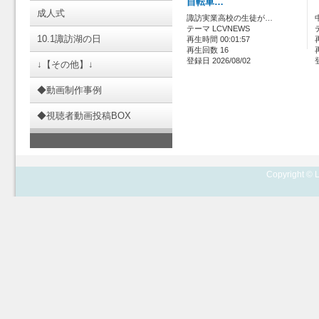
自転車…
成人式
諏訪実業高校の生徒が…
テーマ LCVNEWS
10.1諏訪湖の日
再生時間 00:01:57
再生回数 16
登録日 2026/08/02
↓【その他】↓
◆動画制作事例
◆視聴者動画投稿BOX
Copyright © L