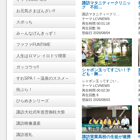
諏訪マタニティークリニッ
ク 不妊…
お元気さまばんざい!!
諏訪マタニティークリ…
テーマ LCVNEWS
スポっち
再生時間 00:01:18
再生回数 36
み～んなげんきっず！
登録日 2026/08/04
ファファFUNTIME
人生はロマン イロドリ喫茶
ガッコウゥ!!
シャボン玉ってすごい！子
ども・舞…
すわSPA！～温泉のススメ～
シャボン玉ってすごい…
テーマ LCVNEWS
街ぶら！
再生時間 00:02:30
再生回数 8
登録日 2026/08/03
ひらめきシリーズ
諏訪大社式年造営御柱大祭
諏訪映像遺産
諏訪巡礼
諏訪実業高校の生徒が連携