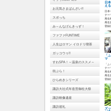
日本
える
お元気さまばんざい!!
日本
テーマ
スポっち
再生時
再生回
み～んなげんきっず！
登録日 
ファファFUNTIME
人生はロマン イロドリ喫茶
ガッコウゥ!!
「ふ
マ 
すわSPA！～温泉のススメ～
「ふ
テーマ
街ぶら！
再生時
再生回
登録日 
ひらめきシリーズ
諏訪大社式年造営御柱大祭
諏訪映像遺産
諏訪巡礼
ズッ