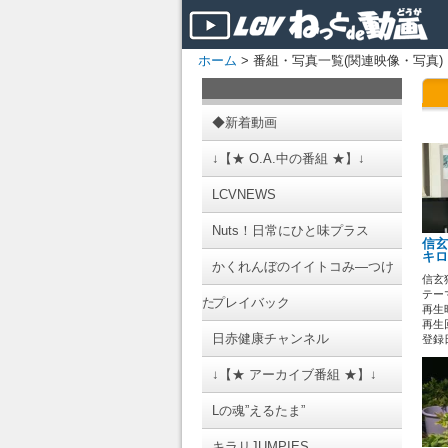
ホーム
> 番組・写真一覧(関連映像・写真)
◆新着動画
↓【★ O.A.中の番組 ★】↓
LCVNEWS
Nuts！日常にひと味プラス
信玄
キロ
かくれんぼのイイトコみ―つけ
信玄
テーマ
た
プレイバック
再生時
再生回
日赤健康チャンネル
登録日 
↓【★ アーカイブ番組 ★】↓
Lの魂”えるたま”
キラリJUMPIES