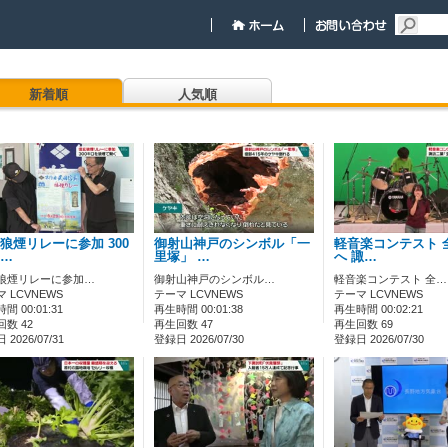
新着順
人気順
狼煙リレーに参加 300
御射山神戸のシンボル「一
軽音楽コンテスト 
…
里塚」 …
へ 諏…
狼煙リレーに参加…
御射山神戸のシンボル…
軽音楽コンテスト 全…
 LCVNEWS
テーマ LCVNEWS
テーマ LCVNEWS
間 00:01:31
再生時間 00:01:38
再生時間 00:02:21
数 42
再生回数 47
再生回数 69
2026/07/31
登録日 2026/07/30
登録日 2026/07/30