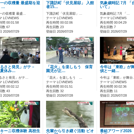
一の収穫量 最盛期を迎
下諏訪町「伏見屋邸」 入館
気象歳時記 7月 「
 …
者15…
いて」
一の収穫量 最盛…
下諏訪町「伏見屋邸」…
気象歳時記 7月 「…
 LCVNEWS
テーマ LCVNEWS
テーマ LCVNEWS
間 00:01:58
再生時間 00:02:06
再生時間 00:04:29
数 67
再生回数 23
再生回数 7
2026/07/29
登録日 2026/07/29
登録日 2026/07/29
るさと発見」がテ－
「花火」を楽しもう 保育
今年は「東欧」が
夏休み…
園児が正…
偵と一緒…
るさと発見」がテ…
「花火」を楽しもう …
今年は「東欧」が舞台
 LCVNEWS
テーマ LCVNEWS
テーマ LCVNEWS
間 00:02:12
再生時間 00:01:51
再生時間 00:02:36
数 43
再生回数 32
再生回数 11
2026/07/28
登録日 2026/07/28
登録日 2026/07/28
キーニ収穫体験 高校生
先輩から引き継ぐ活動 ビオ
番組アワード2026