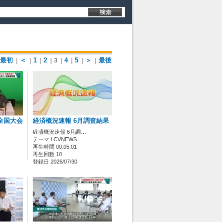
最初
＜
1
2
4
5
＞
最後
｜
｜
｜
｜3
｜
｜
｜
｜
全国大会
経済概況速報 6月調査結果
経済概況速報 6月調…
テーマ LCVNEWS
再生時間 00:05:01
再生回数 10
登録日 2026/07/30