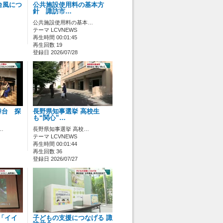
台風につ
公共施設使用料の基本方
針 諏訪市…
公共施設使用料の基本…
テーマ LCVNEWS
再生時間 00:01:45
再生回数 19
登録日 2026/07/28
舞台 探
長野県知事選挙 高校生
も“関心”…
…
長野県知事選挙 高校…
テーマ LCVNEWS
再生時間 00:01:44
再生回数 36
登録日 2026/07/27
 「イイ
子どもの支援につなげる 諏