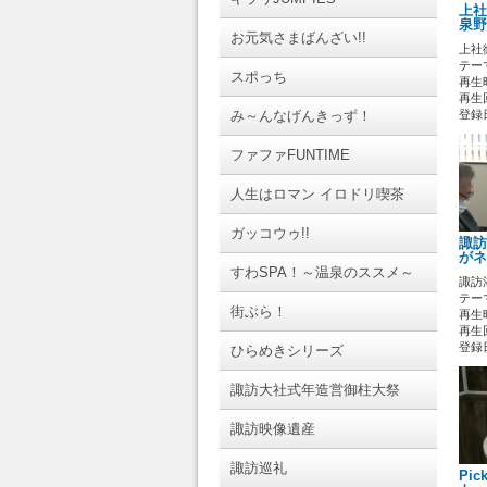
上社
泉野
お元気さまばんざい!!
上社
テーマ
スポっち
再生時
再生回
み～んなげんきっず！
登録日 
ファファFUNTIME
人生はロマン イロドリ喫茶
ガッコウゥ!!
諏訪
がネ
すわSPA！～温泉のススメ～
諏訪
テーマ
街ぶら！
再生時
再生回
登録日 
ひらめきシリーズ
諏訪大社式年造営御柱大祭
諏訪映像遺産
諏訪巡礼
Pi