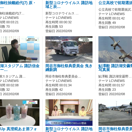
御柱抽籤総代(7) 原・
新型コロナウイルス 諏訪地
公立高校で前期選
…
域と辰…
公立高校で前期選抜試
御柱抽籤総代(7…
新型コロナウイルス …
テーマ LCVNEWS
 LCVNEWS
テーマ LCVNEWS
再生時間 00:01:42
間 00:03:21
再生時間 00:00:32
再生回数 49
数 70
再生回数 53
登録日 2022/02/08
2022/02/09
登録日 2022/02/09
湖スタジアム 諏訪信金
岡谷市御柱祭典委員会 曳き
鮎澤毅 諏訪湖安曇
ー…
綱新調
写真展
湖スタジアム 諏…
岡谷市御柱祭典委員会…
鮎澤毅 諏訪湖安曇野…
 LCVNEWS
テーマ LCVNEWS
テーマ LCVNEWS
間 00:02:08
再生時間 00:01:34
再生時間 00:01:57
数 32
再生回数 42
再生回数 23
2022/02/08
登録日 2022/02/08
登録日 2022/02/08
ckUp 真澄糀あま酒フォ
新型コロナウイルス 諏訪地
岡谷市御柱祭典委員