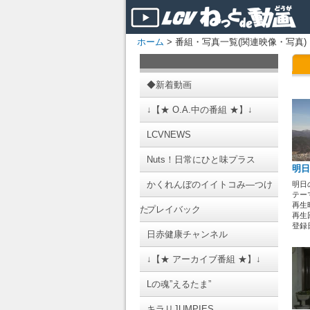
ホーム
> 番組・写真一覧(関連映像・写真)
◆新着動画
↓【★ O.A.中の番組 ★】↓
LCVNEWS
Nuts！日常にひと味プラス
明日
かくれんぼのイイトコみ―つけ
明日
テーマ
再生時
た
プレイバック
再生回
登録日 
日赤健康チャンネル
↓【★ アーカイブ番組 ★】↓
Lの魂”えるたま”
キラリJUMPIES