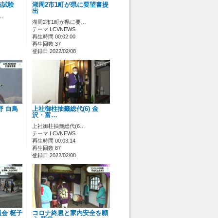
抜試験
湖周2市1町が県に要望書提
出
…
湖周2市1町が県に要…
テーマ LCVNEWS
再生時間 00:02:00
再生回数 37
登録日 2022/02/08
野 白鳥
上社御柱抽籤総代(6) 金
沢・富…
上社御柱抽籤総代(6…
テーマ LCVNEWS
再生時間 00:03:14
再生回数 87
登録日 2022/02/08
会 梃子
コロナ終息と家内安全を願