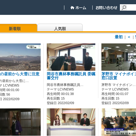
新着順
人気順
最初
＜
｜
｜
の昼前から大雪に注意
岡谷市農林事務嘱託員 委嘱
茅野市 マイナポイ
書交付
窓口設置
の昼前から大雪に…
岡谷市農林事務嘱託員…
茅野市 マイナポイン…
 LCVNEWS
テーマ LCVNEWS
テーマ LCVNEWS
間 00:01:00
再生時間 00:01:38
再生時間 00:01:07
数 56
再生回数 15
再生回数 15
2022/02/09
登録日 2022/02/09
登録日 2022/02/09