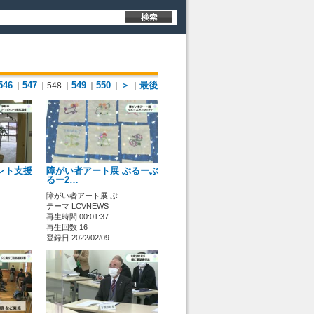
546
547
549
550
＞
最後
｜
｜548
｜
｜
｜
｜
ント支援
障がい者アート展 ぶるーぶ
るー2…
障がい者アート展 ぶ…
テーマ LCVNEWS
再生時間 00:01:37
再生回数 16
登録日 2022/02/09