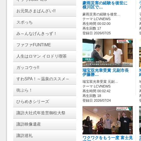
豪雨災害の経験を後世に
横川区で…
お元気さまばんざい!!
豪雨災害の経験を後世…
テーマ LCVNEWS
スポっち
再生時間 00:02:00
再生回数 17
み～んなげんきっず！
登録日 2026/07/25
ファファFUNTIME
人生はロマン イロドリ喫茶
ガッコウゥ!!
瑞宝双光章受賞 元副市長
伊藤勝…
すわSPA！～温泉のススメ～
瑞宝双光章受賞 元副…
テーマ LCVNEWS
街ぶら！
再生時間 00:02:42
再生回数 18
登録日 2026/07/24
ひらめきシリーズ
諏訪大社式年造営御柱大祭
諏訪映像遺産
諏訪巡礼
ワクワクをもう一度 富士見