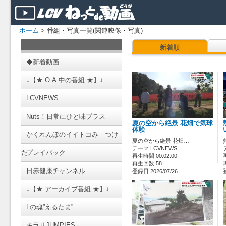
ホーム
> 番組・写真一覧(関連映像・写真)
新着順
◆新着動画
↓【★ O.A.中の番組 ★】↓
LCVNEWS
Nuts！日常にひと味プラス
夏の空から絶景 花畑で気球
体験
かくれんぼのイイトコみ―つけ
夏の空から絶景 花畑…
テーマ LCVNEWS
た
プレイバック
再生時間 00:02:00
再生回数 58
日赤健康チャンネル
登録日 2026/07/26
↓【★ アーカイブ番組 ★】↓
Lの魂”えるたま”
キラリJUMPIES