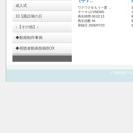
でディ…
成人式
ワクワクをもう一度 …
テーマ LCVNEWS
10.1諏訪湖の日
再生時間 00:02:13
再生回数 94
登録日 2026/07/23
↓【その他】↓
◆動画制作事例
◆視聴者動画投稿BOX
Copyright © L