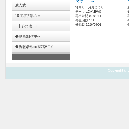
曳行 「…
成人式
宵祭り・お舟まつり …
テーマ LCVNEWS
10.1諏訪湖の日
再生時間 00:04:44
再生回数 161
登録日 2026/08/01
↓【その他】↓
◆動画制作事例
◆視聴者動画投稿BOX
Copyright © L