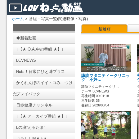
ホーム
> 番組・写真一覧(関連映像・写真)
新着順
◆新着動画
↓【★ O.A.中の番組 ★】↓
LCVNEWS
Nuts！日常にひと味プラス
諏訪マタニティークリニッ
ク 不妊…
かくれんぼのイイトコみ―つけ
諏訪マタニティークリ…
テーマ LCVNEWS
た
プレイバック
再生時間 00:01:18
再生回数 35
日赤健康チャンネル
登録日 2026/08/04
↓【★ アーカイブ番組 ★】↓
Lの魂”えるたま”
キラリJUMPIES