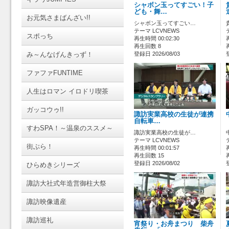
シャボン玉ってすごい！子
ども・舞…
お元気さまばんざい!!
シャボン玉ってすごい…
テーマ LCVNEWS
スポっち
再生時間 00:02:30
再生回数 8
み～んなげんきっず！
登録日 2026/08/03
ファファFUNTIME
人生はロマン イロドリ喫茶
ガッコウゥ!!
諏訪実業高校の生徒が連携
自転車…
すわSPA！～温泉のススメ～
諏訪実業高校の生徒が…
テーマ LCVNEWS
街ぶら！
再生時間 00:01:57
再生回数 15
登録日 2026/08/02
ひらめきシリーズ
諏訪大社式年造営御柱大祭
諏訪映像遺産
諏訪巡礼
宵祭り・お舟まつり 柴舟