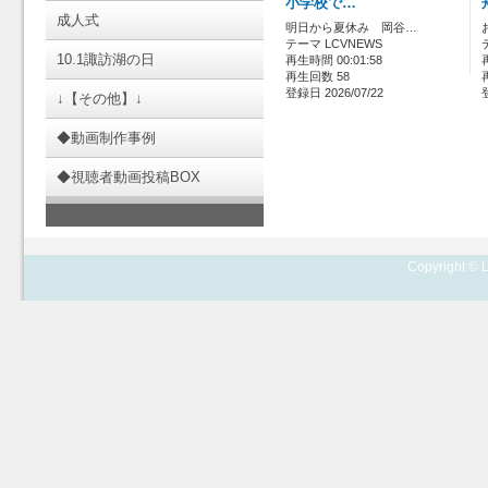
小学校で…
成人式
明日から夏休み 岡谷…
テーマ LCVNEWS
10.1諏訪湖の日
再生時間 00:01:58
再生回数 58
登録日 2026/07/22
↓【その他】↓
◆動画制作事例
◆視聴者動画投稿BOX
Copyright © L