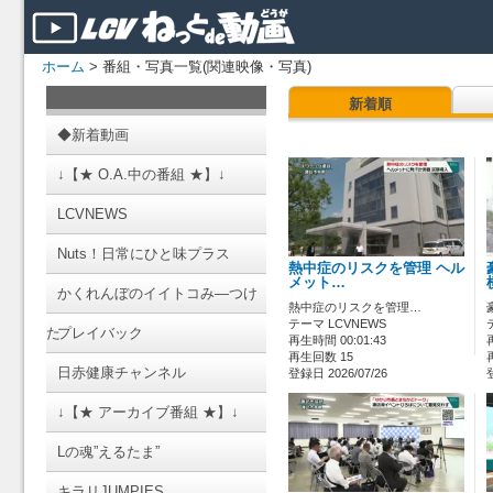
ホーム
> 番組・写真一覧(関連映像・写真)
新着順
◆新着動画
↓【★ O.A.中の番組 ★】↓
LCVNEWS
Nuts！日常にひと味プラス
熱中症のリスクを管理 ヘル
メット…
かくれんぼのイイトコみ―つけ
熱中症のリスクを管理…
テーマ LCVNEWS
た
プレイバック
再生時間 00:01:43
再生回数 15
日赤健康チャンネル
登録日 2026/07/26
↓【★ アーカイブ番組 ★】↓
Lの魂”えるたま”
キラリJUMPIES