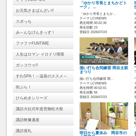
「ゆかり市長とまちかどト
ーク」 …
お元気さまばんざい!!
「ゆかり市長とまちか…
テーマ LCVNEWS
スポっち
再生時間 00:02:30
再生回数 23
み～んなげんきっず！
登録日 2026/07/24
ファファFUNTIME
人生はロマン イロドリ喫茶
ガッコウゥ!!
揃い打ち合同練習 岡谷太鼓
まつり
すわSPA！～温泉のススメ～
揃い打ち合同練習 岡…
テーマ LCVNEWS
街ぶら！
再生時間 00:02:01
再生回数 56
登録日 2026/07/23
ひらめきシリーズ
諏訪大社式年造営御柱大祭
諏訪映像遺産
諏訪巡礼
明日から夏休み 岡谷市の