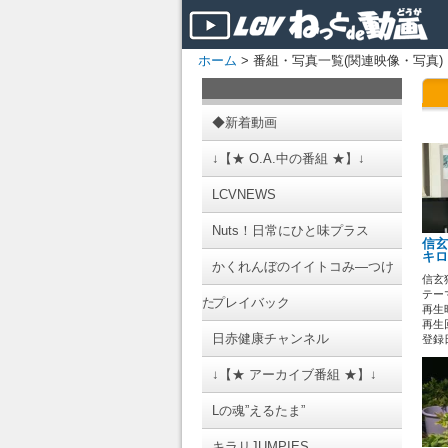
ホーム
> 番組・写真一覧(関連映像・写真)
◆新着動画
↓【★ O.A.中の番組 ★】↓
LCVNEWS
Nuts！日常にひと味プラス
信玄
キロ
かくれんぼのイイトコみ―つけ
信玄
テーマ
た
プレイバック
再生時
再生回
日赤健康チャンネル
登録日 
↓【★ アーカイブ番組 ★】↓
Lの魂”えるたま”
キラリJUMPIES