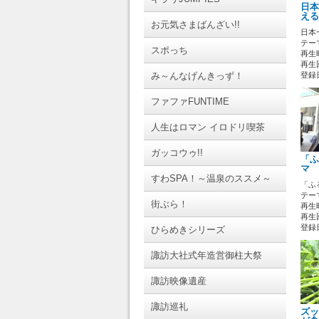
日本
える
お元気さまばんざい!!
日本
テーマ
スポっち
再生時
再生回
み～んなげんきっず！
登録日 
ファファFUNTIME
人生はロマン イロドリ喫茶
ガッコウゥ!!
「ふ
マ 
すわSPA！～温泉のススメ～
「ふ
テーマ
街ぶら！
再生時
再生回
登録日 
ひらめきシリーズ
諏訪大社式年造営御柱大祭
諏訪映像遺産
諏訪巡礼
ズッ