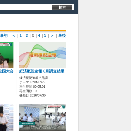
最初
＜
1
2
4
5
＞
最後
｜
｜
｜
｜3
｜
｜
｜
｜
全国大会
経済概況速報 6月調査結果
経済概況速報 6月調…
テーマ LCVNEWS
再生時間 00:05:01
再生回数 10
登録日 2026/07/30