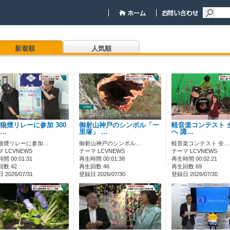
新着順
人気順
狼煙リレーに参加 300
御射山神戸のシンボル「一
軽音楽コンテスト 
…
里塚」 …
へ 諏…
狼煙リレーに参加…
御射山神戸のシンボル…
軽音楽コンテスト 全…
 LCVNEWS
テーマ LCVNEWS
テーマ LCVNEWS
間 00:01:31
再生時間 00:01:38
再生時間 00:02:21
数 42
再生回数 46
再生回数 69
2026/07/31
登録日 2026/07/30
登録日 2026/07/30