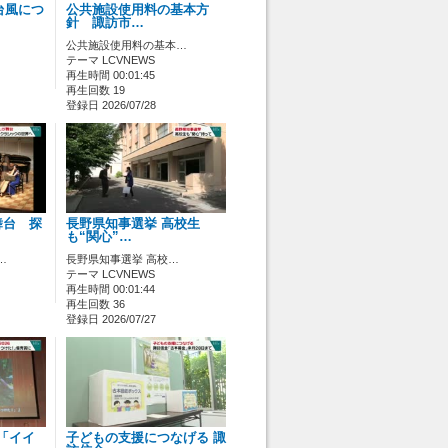
台風につ
公共施設使用料の基本方
針 諏訪市…
公共施設使用料の基本…
テーマ LCVNEWS
再生時間 00:01:45
再生回数 19
登録日 2026/07/28
舞台 探
長野県知事選挙 高校生
も“関心”…
…
長野県知事選挙 高校…
テーマ LCVNEWS
再生時間 00:01:44
再生回数 36
登録日 2026/07/27
 「イイ
子どもの支援につなげる 諏