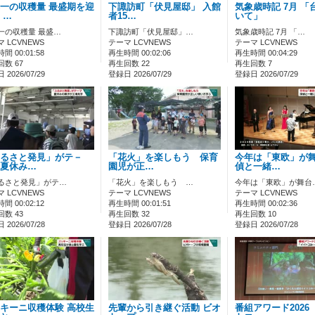
一の収穫量 最盛期を迎
下諏訪町「伏見屋邸」 入館
気象歳時記 7月 「
 …
者15…
いて」
一の収穫量 最盛…
下諏訪町「伏見屋邸」…
気象歳時記 7月 「…
 LCVNEWS
テーマ LCVNEWS
テーマ LCVNEWS
間 00:01:58
再生時間 00:02:06
再生時間 00:04:29
数 67
再生回数 22
再生回数 7
2026/07/29
登録日 2026/07/29
登録日 2026/07/29
るさと発見」がテ－
「花火」を楽しもう 保育
今年は「東欧」が
夏休み…
園児が正…
偵と一緒…
るさと発見」がテ…
「花火」を楽しもう …
今年は「東欧」が舞台
 LCVNEWS
テーマ LCVNEWS
テーマ LCVNEWS
間 00:02:12
再生時間 00:01:51
再生時間 00:02:36
数 43
再生回数 32
再生回数 10
2026/07/28
登録日 2026/07/28
登録日 2026/07/28
キーニ収穫体験 高校生
先輩から引き継ぐ活動 ビオ
番組アワード2026