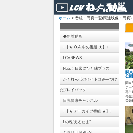
ホーム
> 番組・写真一覧(関連映像・写真)
◆新着動画
↓【★ O.A.中の番組 ★】↓
LCVNEWS
Nuts！日常にひと味プラス
関東
公園
かくれんぼのイイトコみ―つけ
関東
テーマ
た
プレイバック
再生時
再生回
日赤健康チャンネル
登録日 
↓【★ アーカイブ番組 ★】↓
Lの魂”えるたま”
キラリJUMPIES