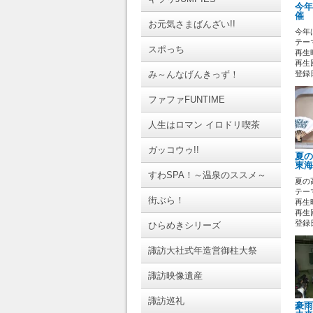
今年
催 
お元気さまばんざい!!
今年
テーマ
スポっち
再生時
再生回
み～んなげんきっず！
登録日 
ファファFUNTIME
人生はロマン イロドリ喫茶
ガッコウゥ!!
夏の
東海
すわSPA！～温泉のススメ～
夏の
テーマ
街ぶら！
再生時
再生回
登録日 
ひらめきシリーズ
諏訪大社式年造営御柱大祭
諏訪映像遺産
諏訪巡礼
豪雨