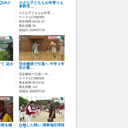
QUAク
小さな子どももお年寄りも
茅野市…
小さな子どももお年寄…
テーマ LCVNEWS
再生時間 00:01:10
再生回数 34
登録日 2026/07/19
て 花火
完全燃焼で引退へ 中学３年
生が最…
…
完全燃焼で引退へ 中…
テーマ LCVNEWS
再生時間 00:01:52
再生回数 112
登録日 2026/07/18
日程を確
白熱した戦い 湖東地区球技