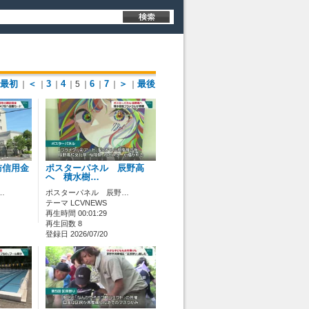
最初
＜
3
4
6
7
＞
最後
｜
｜
｜
｜5
｜
｜
｜
｜
訪信用金
ポスターパネル 辰野高
へ 積水樹…
…
ポスターパネル 辰野…
テーマ LCVNEWS
再生時間 00:01:29
再生回数 8
登録日 2026/07/20