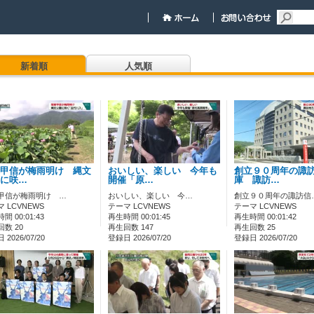
新着順
人気順
甲信が梅雨明け 縄文
おいしい、楽しい 今年も
創立９０周年の諏
に咲…
開催「原…
庫 諏訪…
甲信が梅雨明け …
おいしい、楽しい 今…
創立９０周年の諏訪信
 LCVNEWS
テーマ LCVNEWS
テーマ LCVNEWS
間 00:01:43
再生時間 00:01:45
再生時間 00:01:42
数 20
再生回数 147
再生回数 25
2026/07/20
登録日 2026/07/20
登録日 2026/07/20