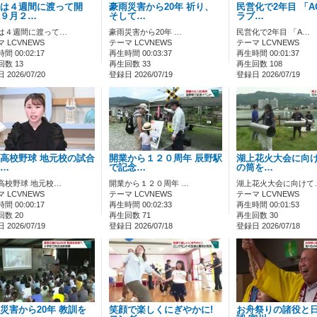
は４週間に渡って開
豪雨災害から20年 祈り、
民営化で2年目 「A
９月２…
そして…
ラブ…
は４週間に渡って…
豪雨災害から20年 …
民営化で2年目 「A…
 LCVNEWS
テーマ LCVNEWS
テーマ LCVNEWS
間 00:02:17
再生時間 00:03:37
再生時間 00:01:37
数 13
再生回数 33
再生回数 108
2026/07/20
登録日 2026/07/19
登録日 2026/07/19
高校野球 地元校の試合
開業から１２０周年 辰野駅
湖上花火大会に向け
…
で記念…
の筒を…
高校野球 地元校…
開業から１２０周年 …
湖上花火大会に向けて
 LCVNEWS
テーマ LCVNEWS
テーマ LCVNEWS
間 00:00:17
再生時間 00:02:33
再生時間 00:01:53
数 20
再生回数 71
再生回数 30
2026/07/19
登録日 2026/07/18
登録日 2026/07/18
災害から20年 教訓を
笑顔で楽しくにぎやかに!
お舟祭りの諸役と