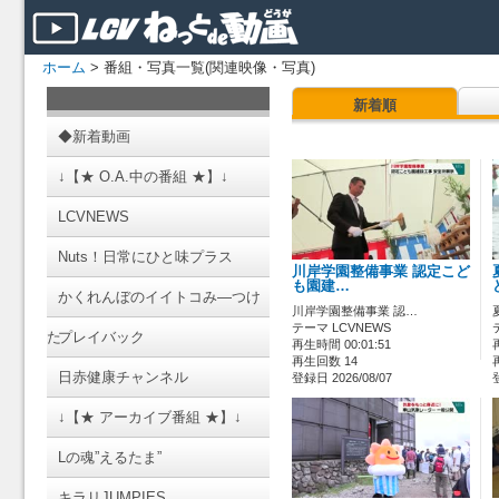
ホーム
> 番組・写真一覧(関連映像・写真)
新着順
◆新着動画
↓【★ O.A.中の番組 ★】↓
LCVNEWS
Nuts！日常にひと味プラス
川岸学園整備事業 認定こど
も園建…
かくれんぼのイイトコみ―つけ
川岸学園整備事業 認…
テーマ LCVNEWS
た
プレイバック
再生時間 00:01:51
再生回数 14
日赤健康チャンネル
登録日 2026/08/07
↓【★ アーカイブ番組 ★】↓
Lの魂”えるたま”
キラリJUMPIES