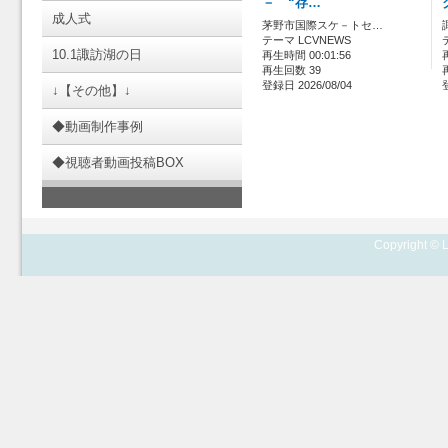
－ “存…
成人式
茅野市国際スケ－トセ…
テーマ LCVNEWS
10.1諏訪湖の日
再生時間 00:01:56
再生回数 39
登録日 2026/08/04
↓【その他】↓
◆動画制作事例
◆視聴者動画投稿BOX
Copyright © L