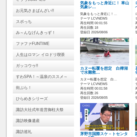
気象をもっと身近に！ 車山
気象レ…
お元気さまばんざい!!
気象をもっと身近に！…
テーマ LCVNEWS
スポっち
再生時間 00:01:55
再生回数 18
み～んなげんきっず！
登録日 2026/08/06
ファファFUNTIME
人生はロマン イロドリ喫茶
ガッコウゥ!!
カヌー転覆を想定 白樺湖
で水難救…
すわSPA！～温泉のススメ～
カヌー転覆を想定 白…
テーマ LCVNEWS
街ぶら！
再生時間 00:01:58
再生回数 26
登録日 2026/08/05
ひらめきシリーズ
諏訪大社式年造営御柱大祭
諏訪映像遺産
諏訪巡礼
茅野市国際スケ－トセンタ