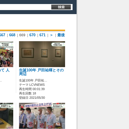
667
668
670
671
＞
最後
｜
｜669
｜
｜
｜
｜
て 人
生誕100年 戸田祐暉とその
周辺
…
生誕100年 戸田祐…
テーマ LCVNEWS
再生時間 00:01:39
再生回数 18
登録日 2021/05/30