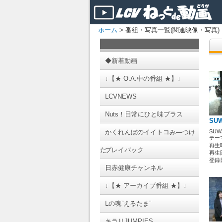
ホーム
> 番組・写真一覧(関連映像・写真)
◆新着動画
↓【★ O.A.中の番組 ★】↓
LCVNEWS
Nuts！日常にひと味プラス
SU
かくれんぼのイイトコみ―つけ
SUW
テーマ
再生時
た
プレイバック
再生回
登録日 
日赤健康チャンネル
↓【★ アーカイブ番組 ★】↓
Lの魂”えるたま”
キラリJUMPIES