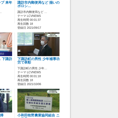
プ 来年
諏訪市内郵便局など 揃いの
ポロシ…
…
諏訪市内郵便局など …
テーマ LCVNEWS
再生時間 00:01:37
再生回数 18
登録日 2021/09/17
 下諏訪
下諏訪町の男性 少年補導功
労で表彰
下諏訪町の男性 少年…
テーマ LCVNEWS
再生時間 00:01:18
再生回数 18
登録日 2021/10/06
清掃
小和田牧野農業協同組合 ニ