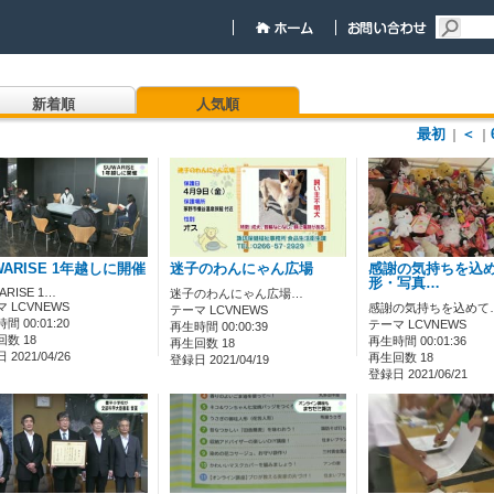
新着順
人気順
最初
＜
｜
｜
WARISE 1年越しに開催
迷子のわんにゃん広場
感謝の気持ちを込め
形・写真…
ARISE 1…
迷子のわんにゃん広場…
 LCVNEWS
感謝の気持ちを込めて
テーマ LCVNEWS
間 00:01:20
テーマ LCVNEWS
再生時間 00:00:39
数 18
再生時間 00:01:36
再生回数 18
2021/04/26
再生回数 18
登録日 2021/04/19
登録日 2021/06/21