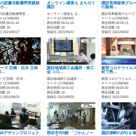
の読書活動優秀実践校
オンライン講座も まちゼミ
諏訪長寿版画グルー
小…
諏訪
の版画…
の読書活動優秀実…
オンライン講座も ま…
諏訪長寿版画グループ
 LCVNEWS
テーマ LCVNEWS
テーマ LCVNEWS
間 00:01:43
再生時間 00:01:14
再生時間 00:02:11
数 18
再生回数 18
再生回数 18
2021/05/27
登録日 2021/05/22
登録日 2021/09/02
ーズ 巨樹・巨木 立科
諏訪地域商工会議所・商工
新型コロナウイルス
蓼…
会 コロ…
町で男…
ーズ 巨樹・巨木…
諏訪地域商工会議所・…
新型コロナウイルス …
 LCVNEWS
テーマ LCVNEWS
テーマ LCVNEWS
間 00:04:05
再生時間 00:01:52
再生時間 00:00:30
数 18
再生回数 18
再生回数 18
2021/09/23
登録日 2021/09/29
登録日 2021/10/01
WAデザインプロジェク
岡谷市内5館 「ごかんノー
諏訪湖畔のD51を