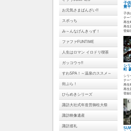
子供
豊平
お元気さまばんざい!!
子供
テーマ
スポっち
再生時
再生回
み～んなげんきっず！
登録日 
ファファFUNTIME
人生はロマン イロドリ喫茶
ガッコウゥ!!
シリ
町 
すわSPA！～温泉のススメ～
シリ
テーマ
街ぶら！
再生時
再生回
登録日 
ひらめきシリーズ
諏訪大社式年造営御柱大祭
諏訪映像遺産
諏訪巡礼
SU