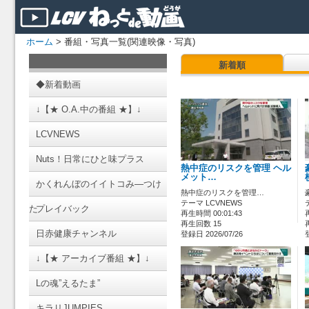
ホーム
> 番組・写真一覧(関連映像・写真)
新着順
◆新着動画
↓【★ O.A.中の番組 ★】↓
LCVNEWS
Nuts！日常にひと味プラス
熱中症のリスクを管理 ヘル
メット…
かくれんぼのイイトコみ―つけ
熱中症のリスクを管理…
テーマ LCVNEWS
た
プレイバック
再生時間 00:01:43
再生回数 15
日赤健康チャンネル
登録日 2026/07/26
↓【★ アーカイブ番組 ★】↓
Lの魂”えるたま”
キラリJUMPIES