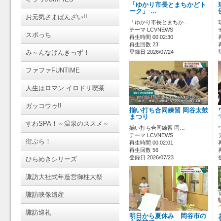
「ゆかり市長とまちかどト
ーク」 …
お元気さまばんざい!!
「ゆかり市長とまちか…
テーマ LCVNEWS
スポっち
再生時間 00:02:30
再生回数 23
み～んなげんきっず！
登録日 2026/07/24
ファファFUNTIME
人生はロマン イロドリ喫茶
ガッコウゥ!!
揃い打ち合同練習 岡谷太鼓
まつり
すわSPA！～温泉のススメ～
揃い打ち合同練習 岡…
テーマ LCVNEWS
街ぶら！
再生時間 00:02:01
再生回数 56
登録日 2026/07/23
ひらめきシリーズ
諏訪大社式年造営御柱大祭
諏訪映像遺産
諏訪巡礼
明日から夏休み 岡谷市の