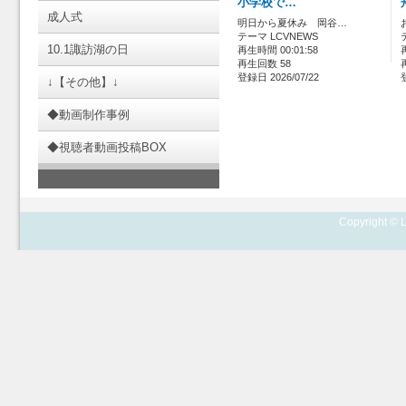
小学校で…
成人式
明日から夏休み 岡谷…
テーマ LCVNEWS
10.1諏訪湖の日
再生時間 00:01:58
再生回数 58
登録日 2026/07/22
↓【その他】↓
◆動画制作事例
◆視聴者動画投稿BOX
Copyright © L