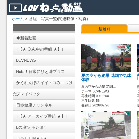
ホーム
> 番組・写真一覧(関連映像・写真)
新着順
◆新着動画
↓【★ O.A.中の番組 ★】↓
LCVNEWS
Nuts！日常にひと味プラス
夏の空から絶景 花畑で気球
体験
かくれんぼのイイトコみ―つけ
夏の空から絶景 花畑…
テーマ LCVNEWS
た
プレイバック
再生時間 00:02:00
再生回数 58
日赤健康チャンネル
登録日 2026/07/26
↓【★ アーカイブ番組 ★】↓
Lの魂”えるたま”
キラリJUMPIES