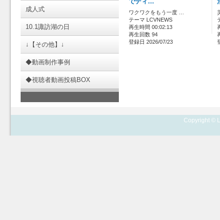
でディ…
成人式
ワクワクをもう一度 …
テーマ LCVNEWS
10.1諏訪湖の日
再生時間 00:02:13
再生回数 94
登録日 2026/07/23
↓【その他】↓
◆動画制作事例
◆視聴者動画投稿BOX
Copyright © L