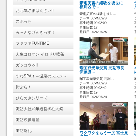
豪雨災害の経験を後世に
横川区で…
お元気さまばんざい!!
豪雨災害の経験を後世…
テーマ LCVNEWS
スポっち
再生時間 00:02:00
再生回数 17
み～んなげんきっず！
登録日 2026/07/25
ファファFUNTIME
人生はロマン イロドリ喫茶
ガッコウゥ!!
瑞宝双光章受賞 元副市長
伊藤勝…
すわSPA！～温泉のススメ～
瑞宝双光章受賞 元副…
テーマ LCVNEWS
街ぶら！
再生時間 00:02:42
再生回数 19
登録日 2026/07/24
ひらめきシリーズ
諏訪大社式年造営御柱大祭
諏訪映像遺産
諏訪巡礼
ワクワクをもう一度 富士見