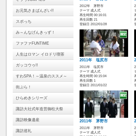
2012年 茅野市
お元気さまばんざい!!
テーマ 成人式
再生時間 00:16:01
再生回数 21
スポっち
登録日 2012/01/28
み～んなげんきっず！
ファファFUNTIME
人生はロマン イロドリ喫茶
2011年 塩尻市
ガッコウゥ!!
2011年 塩尻市
テーマ 成人式
すわSPA！～温泉のススメ～
再生時間 00:15:04
再生回数 1
登録日 2011/01/22
街ぶら！
ひらめきシリーズ
諏訪大社式年造営御柱大祭
諏訪映像遺産
2011年 茅野市
2011年 茅野市
諏訪巡礼
テーマ 成人式