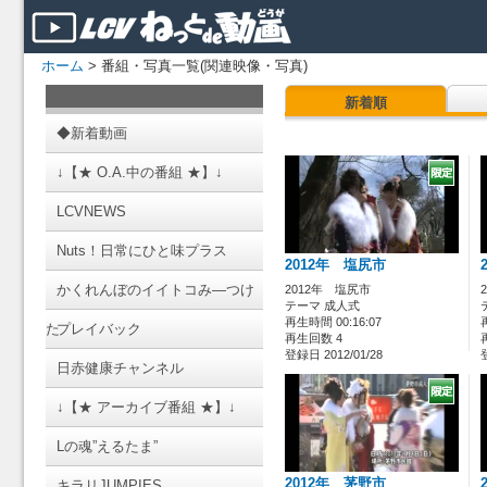
ホーム
> 番組・写真一覧(関連映像・写真)
新着順
◆新着動画
↓【★ O.A.中の番組 ★】↓
LCVNEWS
Nuts！日常にひと味プラス
2012年 塩尻市
かくれんぼのイイトコみ―つけ
2012年 塩尻市
テーマ 成人式
再生時間 00:16:07
た
プレイバック
再生回数 4
登録日 2012/01/28
日赤健康チャンネル
↓【★ アーカイブ番組 ★】↓
Lの魂”えるたま”
2012年 茅野市
キラリJUMPIES