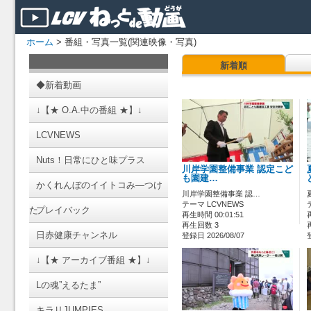
ホーム
> 番組・写真一覧(関連映像・写真)
新着順
◆新着動画
↓【★ O.A.中の番組 ★】↓
LCVNEWS
Nuts！日常にひと味プラス
川岸学園整備事業 認定こど
も園建…
かくれんぼのイイトコみ―つけ
川岸学園整備事業 認…
テーマ LCVNEWS
た
プレイバック
再生時間 00:01:51
再生回数 3
日赤健康チャンネル
登録日 2026/08/07
↓【★ アーカイブ番組 ★】↓
Lの魂”えるたま”
キラリJUMPIES