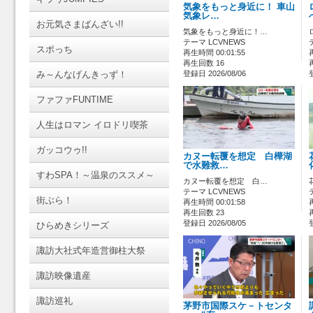
気象をもっと身近に！ 車山
気象レ…
お元気さまばんざい!!
気象をもっと身近に！…
テーマ LCVNEWS
スポっち
再生時間 00:01:55
再生回数 16
み～んなげんきっず！
登録日 2026/08/06
ファファFUNTIME
人生はロマン イロドリ喫茶
ガッコウゥ!!
カヌー転覆を想定 白樺湖
で水難救…
すわSPA！～温泉のススメ～
カヌー転覆を想定 白…
テーマ LCVNEWS
街ぶら！
再生時間 00:01:58
再生回数 23
登録日 2026/08/05
ひらめきシリーズ
諏訪大社式年造営御柱大祭
諏訪映像遺産
諏訪巡礼
茅野市国際スケ－トセンタ