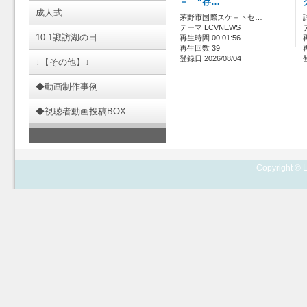
－ “存…
成人式
茅野市国際スケ－トセ…
テーマ LCVNEWS
10.1諏訪湖の日
再生時間 00:01:56
再生回数 39
登録日 2026/08/04
↓【その他】↓
◆動画制作事例
◆視聴者動画投稿BOX
Copyright © L