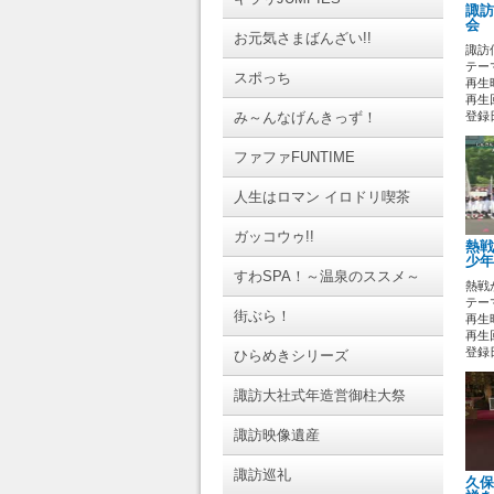
諏訪
会 
お元気さまばんざい!!
諏訪
テーマ
スポっち
再生時
再生回
み～んなげんきっず！
登録日 
ファファFUNTIME
人生はロマン イロドリ喫茶
ガッコウゥ!!
熱戦
少年
すわSPA！～温泉のススメ～
熱戦
テーマ
街ぶら！
再生時
再生
登録日 
ひらめきシリーズ
諏訪大社式年造営御柱大祭
諏訪映像遺産
諏訪巡礼
久保