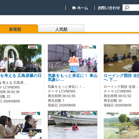
新着順
人気順
を考える 広島原爆の日
気象をもっと身近に！ 車山
ローイング競技 全
気象レ…
へ 下…
を考える 広島原…
気象をもっと身近に！…
ローイング競技 全国…
 LCVNEWS
テーマ LCVNEWS
テーマ LCVNEWS
間 00:02:30
再生時間 00:01:55
再生時間 00:01:52
数 22
再生回数 7
再生回数 10
2026/08/06
登録日 2026/08/06
登録日 2026/08/06