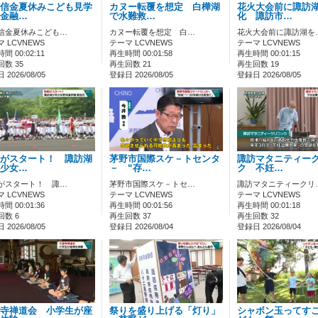
信金夏休みこども見学
カヌー転覆を想定 白樺湖
花火大会前に諏訪
金融…
で水難救…
化 諏訪市…
信金夏休みこども…
カヌー転覆を想定 白…
花火大会前に諏訪湖を
 LCVNEWS
テーマ LCVNEWS
テーマ LCVNEWS
間 00:02:11
再生時間 00:01:58
再生時間 00:01:15
数 35
再生回数 21
再生回数 19
2026/08/05
登録日 2026/08/05
登録日 2026/08/05
がスタート！ 諏訪湖
茅野市国際スケ－トセンタ
諏訪マタニティー
少女…
－ “存…
ク 不妊…
がスタート！ 諏…
茅野市国際スケ－トセ…
諏訪マタニティークリ
 LCVNEWS
テーマ LCVNEWS
テーマ LCVNEWS
間 00:01:36
再生時間 00:01:56
再生時間 00:01:18
回数 6
再生回数 37
再生回数 32
2026/08/05
登録日 2026/08/04
登録日 2026/08/04
寺禅道会 小学生が座
祭りを盛り上げる「灯り」
シャボン玉ってす