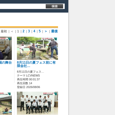
2
3
4
5
＞
最後
最初
｜＜
｜1
｜
｜
｜
｜
｜
｜
国の舞台
8月11日の夏フェス前に有
限会社…
8月11日の夏フェス…
テーマ LCVNEWS
再生時間 00:01:37
再生回数 14
登録日 2026/08/06