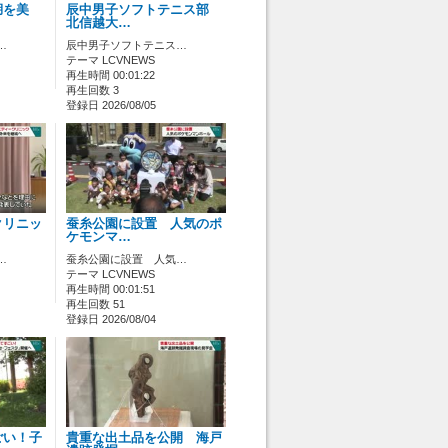
湖を美
辰中男子ソフトテニス部
北信越大…
…
辰中男子ソフトテニス…
テーマ LCVNEWS
再生時間 00:01:22
再生回数 3
登録日 2026/08/05
クリニッ
蚕糸公園に設置 人気のポ
ケモンマ…
…
蚕糸公園に設置 人気…
テーマ LCVNEWS
再生時間 00:01:51
再生回数 51
登録日 2026/08/04
ごい！子
貴重な出土品を公開 海戸