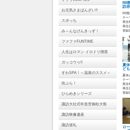
R8
訪赤
お元気さまばんざい!!
R8
テーマ
スポっち
再生時
再生回
み～んなげんきっず！
登録日 
ファファFUNTIME
人生はロマン イロドリ喫茶
ガッコウゥ!!
夏休
ども
すわSPA！～温泉のススメ～
夏休
テーマ
街ぶら！
再生時
再生
登録日 
ひらめきシリーズ
諏訪大社式年造営御柱大祭
諏訪映像遺産
諏訪巡礼
ロー