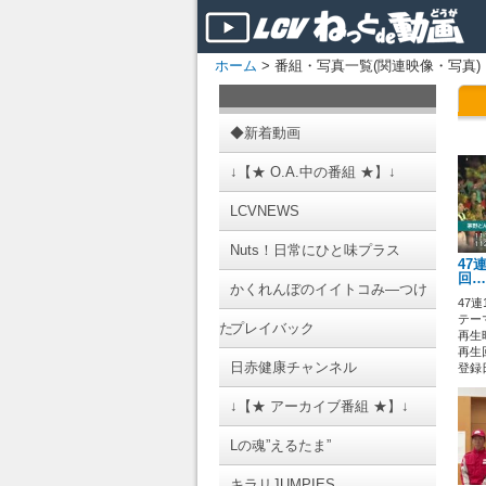
ホーム
> 番組・写真一覧(関連映像・写真)
◆新着動画
↓【★ O.A.中の番組 ★】↓
LCVNEWS
Nuts！日常にひと味プラス
47
回…
かくれんぼのイイトコみ―つけ
47連
テーマ
た
プレイバック
再生時
再生回
日赤健康チャンネル
登録日 
↓【★ アーカイブ番組 ★】↓
Lの魂”えるたま”
キラリJUMPIES