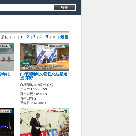
2
3
4
5
＞
最後
最初
｜＜
｜1
｜
｜
｜
｜
｜
｜
今年は
白樺湖地域の活性化包括連
携 茅野…
白樺湖地域の活性化包…
テーマ LCVNEWS
再生時間 00:01:59
再生回数 2
登録日 2026/08/09