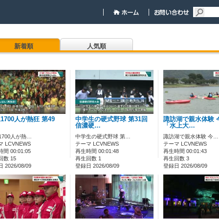
新着順
人気順
連1700人が熱狂 第49
中学生の硬式野球 第31回
諏訪湖で親水体験 
信濃硬…
「水上大…
1700人が熱…
中学生の硬式野球 第…
諏訪湖で親水体験 今…
 LCVNEWS
テーマ LCVNEWS
テーマ LCVNEWS
間 00:01:05
再生時間 00:01:48
再生時間 00:01:43
数 15
再生回数 1
再生回数 3
2026/08/09
登録日 2026/08/09
登録日 2026/08/09