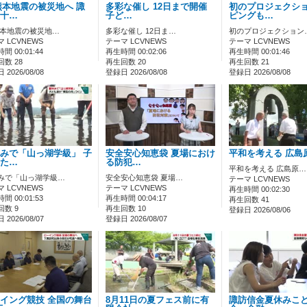
熊本地震の被災地へ 諏
多彩な催し 12日まで開催
初のプロジェクシ
十…
子ど…
ピングも…
熊本地震の被災地…
多彩な催し 12日ま…
初のプロジェクション
 LCVNEWS
テーマ LCVNEWS
テーマ LCVNEWS
間 00:01:44
再生時間 00:02:06
再生時間 00:01:46
数 28
再生回数 20
再生回数 21
2026/08/08
登録日 2026/08/08
登録日 2026/08/08
みで「山っ湖学級」 子
安全安心知恵袋 夏場におけ
平和を考える 広島
た…
る防犯…
平和を考える 広島原…
みで「山っ湖学級…
安全安心知恵袋 夏場…
テーマ LCVNEWS
 LCVNEWS
テーマ LCVNEWS
再生時間 00:02:30
間 00:01:53
再生時間 00:04:17
再生回数 41
回数 9
再生回数 10
登録日 2026/08/06
2026/08/07
登録日 2026/08/07
イング競技 全国の舞台
8月11日の夏フェス前に有
諏訪信金夏休みこ