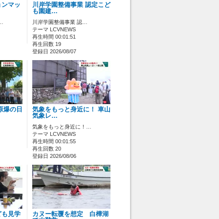
ョンマッ
川岸学園整備事業 認定こど
も園建…
…
川岸学園整備事業 認…
テーマ LCVNEWS
再生時間 00:01:51
再生回数 19
登録日 2026/08/07
原爆の日
気象をもっと身近に！ 車山
気象レ…
気象をもっと身近に！…
テーマ LCVNEWS
再生時間 00:01:55
再生回数 20
登録日 2026/08/06
ども見学
カヌー転覆を想定 白樺湖