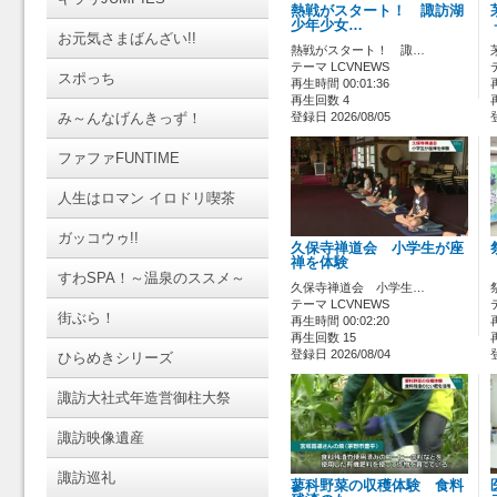
熱戦がスタート！ 諏訪湖
少年少女…
お元気さまばんざい!!
熱戦がスタート！ 諏…
テーマ LCVNEWS
スポっち
再生時間 00:01:36
再生回数 4
み～んなげんきっず！
登録日 2026/08/05
ファファFUNTIME
人生はロマン イロドリ喫茶
ガッコウゥ!!
久保寺禅道会 小学生が座
禅を体験
すわSPA！～温泉のススメ～
久保寺禅道会 小学生…
テーマ LCVNEWS
街ぶら！
再生時間 00:02:20
再生回数 15
登録日 2026/08/04
ひらめきシリーズ
諏訪大社式年造営御柱大祭
諏訪映像遺産
諏訪巡礼
蓼科野菜の収穫体験 食料