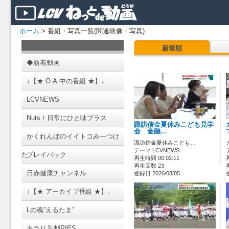
ホーム
> 番組・写真一覧(関連映像・写真)
新着順
◆新着動画
↓【★ O.A.中の番組 ★】↓
LCVNEWS
Nuts！日常にひと味プラス
諏訪信金夏休みこども見学
会 金融…
かくれんぼのイイトコみ―つけ
諏訪信金夏休みこども…
テーマ LCVNEWS
た
プレイバック
再生時間 00:02:11
再生回数 23
日赤健康チャンネル
登録日 2026/08/05
↓【★ アーカイブ番組 ★】↓
Lの魂”えるたま”
キラリJUMPIES