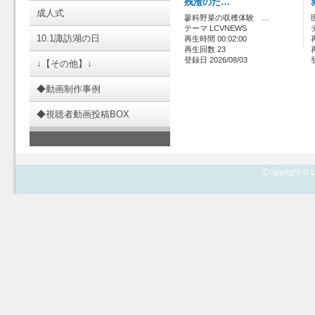
残渣のた…
成人式
蓼科野菜の収穫体験 …
テーマ LCVNEWS
10.1諏訪湖の日
再生時間 00:02:00
再生回数 23
登録日 2026/08/03
↓【その他】↓
◆動画制作事例
◆視聴者動画投稿BOX
Copyright © L