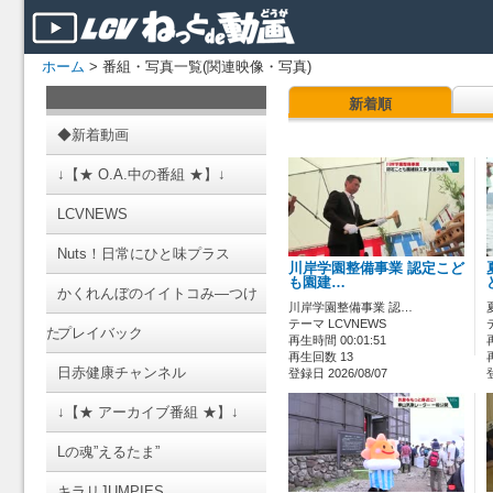
ホーム
> 番組・写真一覧(関連映像・写真)
新着順
◆新着動画
↓【★ O.A.中の番組 ★】↓
LCVNEWS
Nuts！日常にひと味プラス
川岸学園整備事業 認定こど
も園建…
かくれんぼのイイトコみ―つけ
川岸学園整備事業 認…
テーマ LCVNEWS
た
プレイバック
再生時間 00:01:51
再生回数 13
日赤健康チャンネル
登録日 2026/08/07
↓【★ アーカイブ番組 ★】↓
Lの魂”えるたま”
キラリJUMPIES