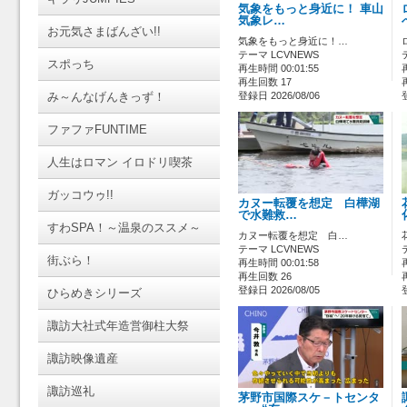
気象をもっと身近に！ 車山
気象レ…
お元気さまばんざい!!
気象をもっと身近に！…
テーマ LCVNEWS
スポっち
再生時間 00:01:55
再生回数 17
み～んなげんきっず！
登録日 2026/08/06
ファファFUNTIME
人生はロマン イロドリ喫茶
ガッコウゥ!!
カヌー転覆を想定 白樺湖
で水難救…
すわSPA！～温泉のススメ～
カヌー転覆を想定 白…
テーマ LCVNEWS
街ぶら！
再生時間 00:01:58
再生回数 26
登録日 2026/08/05
ひらめきシリーズ
諏訪大社式年造営御柱大祭
諏訪映像遺産
諏訪巡礼
茅野市国際スケ－トセンタ