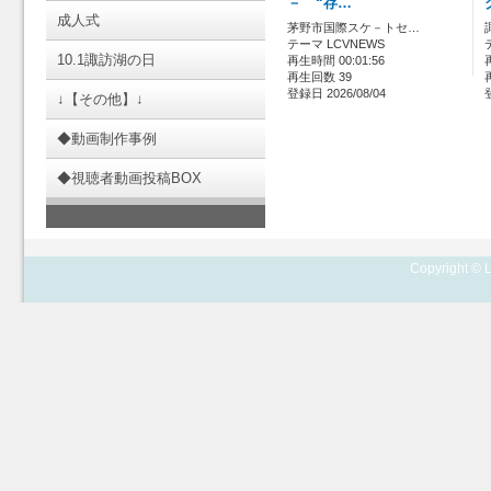
－ “存…
成人式
茅野市国際スケ－トセ…
テーマ LCVNEWS
10.1諏訪湖の日
再生時間 00:01:56
再生回数 39
登録日 2026/08/04
↓【その他】↓
◆動画制作事例
◆視聴者動画投稿BOX
Copyright © L