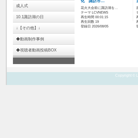
化 諏訪市…
成人式
花火大会前に諏訪湖を…
テーマ LCVNEWS
10.1諏訪湖の日
再生時間 00:01:15
再生回数 19
登録日 2026/08/05
↓【その他】↓
◆動画制作事例
◆視聴者動画投稿BOX
Copyright © L