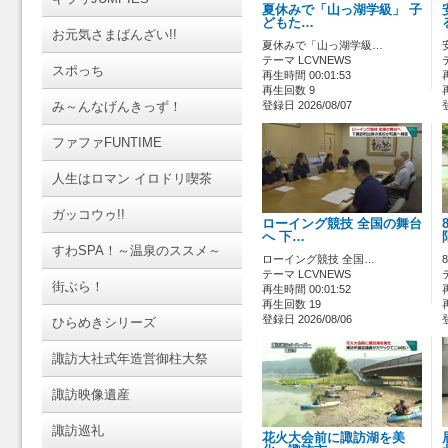
夏休みで「山っ湖学級」 子
どもた…
お元気さまばんざい!!
夏休みで「山っ湖学級…
テーマ LCVNEWS
スポっち
再生時間 00:01:53
再生回数 9
み～んなげんきっず！
登録日 2026/08/07
ファファFUNTIME
人生はロマン イロドリ喫茶
ガッコウゥ!!
ローイング競技 全国の舞台
へ 下…
すわSPA！～温泉のススメ～
ローイング競技 全国…
テーマ LCVNEWS
街ぶら！
再生時間 00:01:52
再生回数 19
登録日 2026/08/06
ひらめきシリーズ
諏訪大社式年造営御柱大祭
諏訪映像遺産
諏訪巡礼
花火大会前に諏訪湖を美