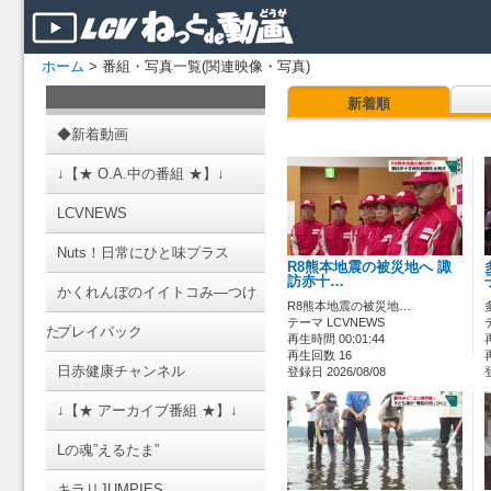
ホーム
> 番組・写真一覧(関連映像・写真)
新着順
◆新着動画
↓【★ O.A.中の番組 ★】↓
LCVNEWS
Nuts！日常にひと味プラス
R8熊本地震の被災地へ 諏
訪赤十…
かくれんぼのイイトコみ―つけ
R8熊本地震の被災地…
テーマ LCVNEWS
た
プレイバック
再生時間 00:01:44
再生回数 16
日赤健康チャンネル
登録日 2026/08/08
↓【★ アーカイブ番組 ★】↓
Lの魂”えるたま”
キラリJUMPIES